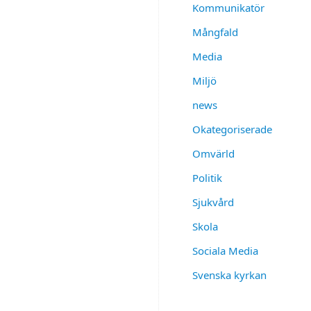
familjen
Kommunikatör
jag
Mångfald
lever
i
Media
så
Miljö
finns
det
news
kanske
fyra
Okategoriserade
svar
Omvärld
på
den
Politik
frågan.
Sjukvård
Och
då
Skola
är
vi
Sociala Media
fyra
Svenska kyrkan
personer.
Vi
är