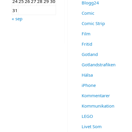
24
25
26
27
28
29
30
jag
Blogg24
31
Comic
vill.
« sep
Comic Strip
26
Film
november
2017
Fritid
|
Gotland
Fritid
Gotlandstrafiken
Hälsa
När
är
iPhone
det
okej
Kommentarer
att
Kommunikation
börja
julpynta
?
LEGO
Bara
Livet Som
i