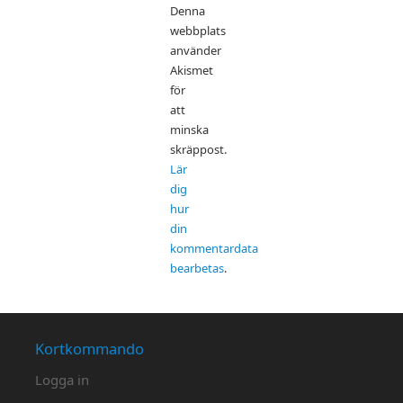
Denna
webbplats
använder
Akismet
för
att
minska
skräppost.
Lär
dig
hur
din
kommentardata
bearbetas
.
Kortkommando
Logga in