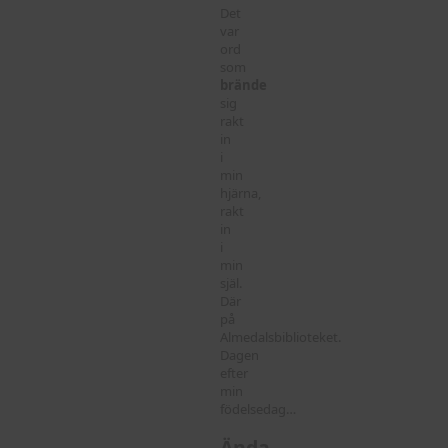
Det
var
ord
som
brände
sig
rakt
in
i
min
hjärna,
rakt
in
i
min
själ.
Där
på
Almedalsbiblioteket.
Dagen
efter
min
födelsedag…
Ända