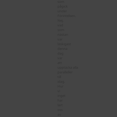
som
pågick
under
Förintelsen.
Nej,
vad
som
nästan
var
läskigast
denna
dag
var
att
upptäcka alla
paralleller
till
idag.
Hur
vi
inget
har
lärt
oss
av