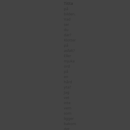
Titta
på
bilden.
Vad
ser
du
där?
Klotter
på
asfalt?
Eller
mjuka
ord
på
en
hård
yta?
Jag
vet
inte
vem
som
ligger
bakom
det,