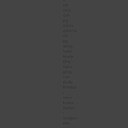
var
nere.
Och
jag
måste
erkänna
att
jag
aldrig
heller
letade
efter
nästa
gång
han
skulle
föreläsa
i
mina
krokar.
Varken
i
Sumpan
eller