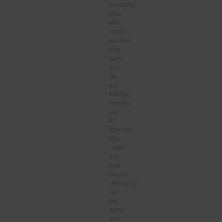
samtalet.
Men
alla
”men”
kändes
inte
som
om
de
var
viktiga
medan
jag
åt
frukost.
Alla
”men”
var
inte
längre
relevanta
när
jag
läste
min