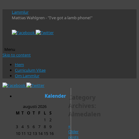
Lammlur
Mattias Wahlgren - "I've got a lamb phone!"
Menu
Skip to content
Hem
Curriculum Vitae
Om Lammlur
Kalender
Category
Archives:
augusti 2026
Almedalen
M
T
O
T
F
L
S
1
2
«
3
4
5
6
7
8
9
Older
10
11
12
13
14
15
16
posts