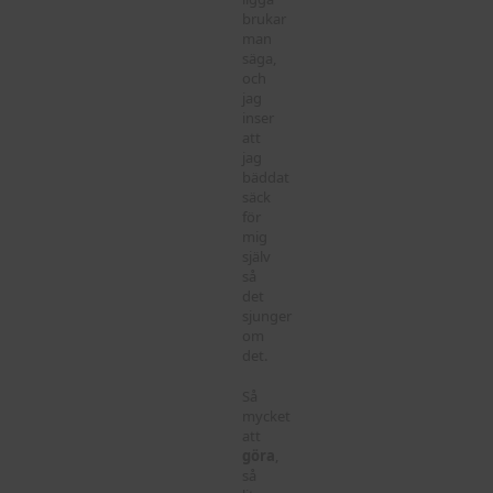
brukar
man
säga,
och
jag
inser
att
jag
bäddat
säck
för
mig
själv
så
det
sjunger
om
det.
Så
mycket
att
göra
,
så