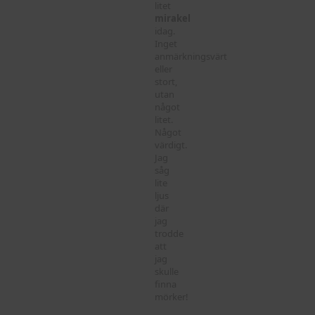
litet
mirakel
idag.
Inget
anmärkningsvärt
eller
stort,
utan
något
litet.
Något
värdigt.
Jag
såg
lite
ljus
där
jag
trodde
att
jag
skulle
finna
mörker!