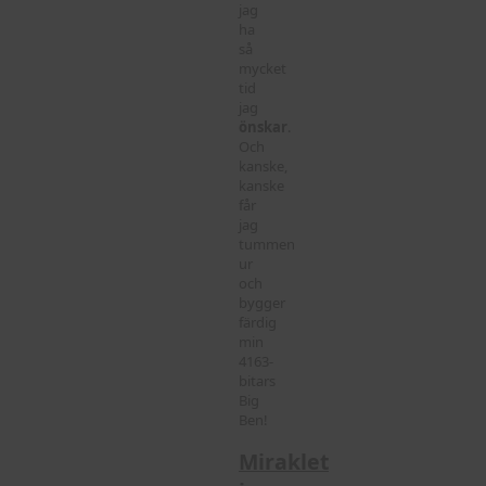
jag
ha
så
mycket
tid
jag
önskar
.
Och
kanske,
kanske
får
jag
tummen
ur
och
bygger
färdig
min
4163-
bitars
Big
Ben!
Miraklet