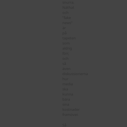
snurra.
Näthat
och
”fake
news”
är
på
tapeten
som
aldrig
förr,
och
så
även
diskussionerna
hur
media
ska
kunna
bära
sina
kostnader
framöver.
Så