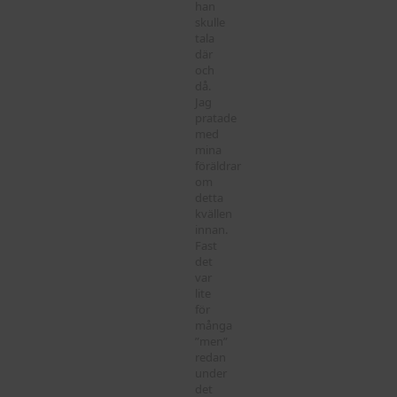
han
skulle
tala
där
och
då.
Jag
pratade
med
mina
föräldrar
om
detta
kvällen
innan.
Fast
det
var
lite
för
många
”men”
redan
under
det