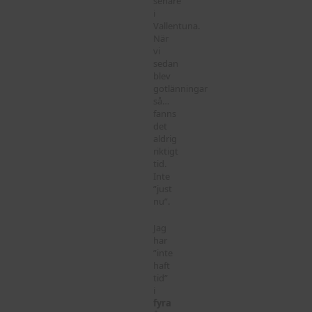
senare
i
Vallentuna.
När
vi
sedan
blev
gotlänningar
så…
fanns
det
aldrig
riktigt
tid.
Inte
”just
nu”.
Jag
har
”inte
haft
tid”
i
fyra