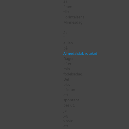
år
.
Fram
tills
Förintelsens
Minnesdag
i
år.
I
aulan
på
Almedalsbiblioteket
.
Dagen
efter
min
födelsedag.
Det
blev
nästan
ett
spontant
beslut.
Ja,
jag
visste
att