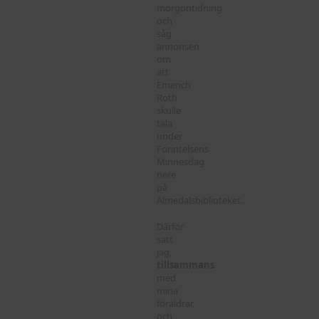
morgontidning
och
såg
annonsen
om
att
Emerich
Roth
skulle
tala
under
Förintelsens
Minnesdag
nere
på
Almedalsbiblioteket.
Därför
satt
jag,
tillsammans
med
mina
föräldrar,
och