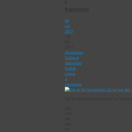
i
hamnen
06
juli
2017
|
06
juli
2017
Almedalen
,
Gotland
,
Mångfald
,
Politik
Leave
a
comment
Det är lite fantastiskt att se hur det g
Jag
tror
jag
såg
ett