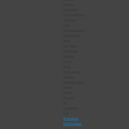
Under
rubriken
”Förintelsen,
minnet
och
demokratin”
berättade
hon
om den
politiska
miljön
strax
före
och under
andra
världskriget.
Karin
Kvist
Everts
är
utredare
vid
Kungliga
biblioteket