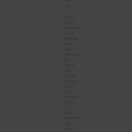
lite
tid!
Men…
snart
kommer
ändå
lugnet
.
Snart
kan
tankarna
få
landa
lite,
trådar
knytas
ihop
och
problem
redas
ut.
Snart
kommer
jag
testa