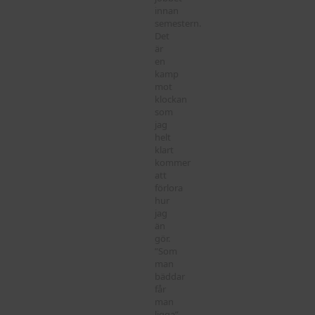
innan
semestern.
Det
är
en
kamp
mot
klockan
som
jag
helt
klart
kommer
att
förlora
hur
jag
än
gör.
”Som
man
bäddar
får
man
ligga”