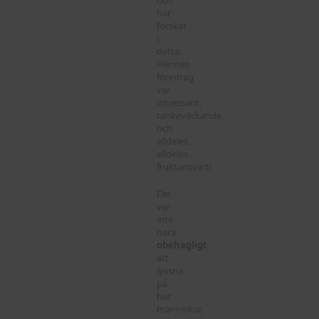
och
har
forskat
i
detta.
Hennes
föredrag
var
intressant,
tankeväckande
och
alldeles,
alldeles
fruktansvärt!
Det
var
inte
bara
obehagligt
att
lyssna
på
hur
människor