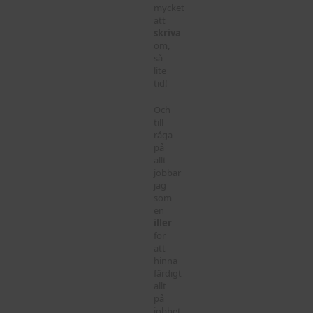
mycket
att
skriva
om,
så
lite
tid!
Och
till
råga
på
allt
jobbar
jag
som
en
iller
för
att
hinna
färdigt
allt
på
jobbet