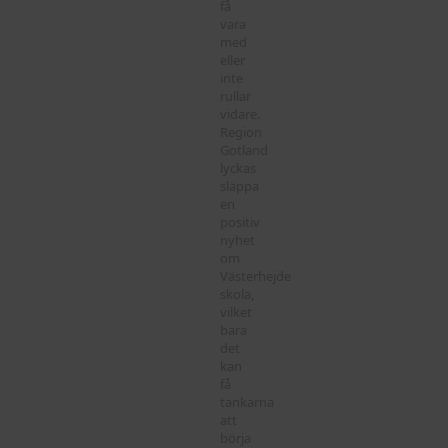
få
vara
med
eller
inte
rullar
vidare.
Region
Gotland
lyckas
släppa
en
positiv
nyhet
om
Västerhejde
skola,
vilket
bara
det
kan
få
tankarna
att
börja