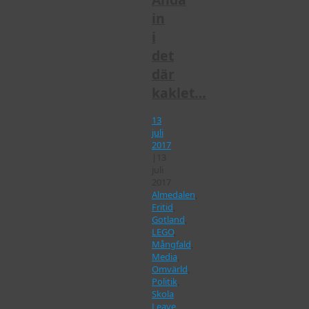
in
i
det
där
kaklet…
13
juli
2017
|
13
juli
2017
Almedalen
,
Fritid
,
Gotland
,
LEGO
,
Mångfald
,
Media
,
Omvärld
,
Politik
,
Skola
Leave