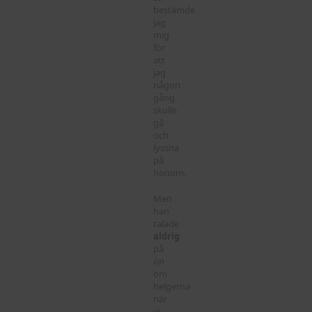
bestämde
jag
mig
för
att
jag
någon
gång
skulle
gå
och
lyssna
på
honom.
Men
han
talade
aldrig
på
ön
om
helgerna
när
vi