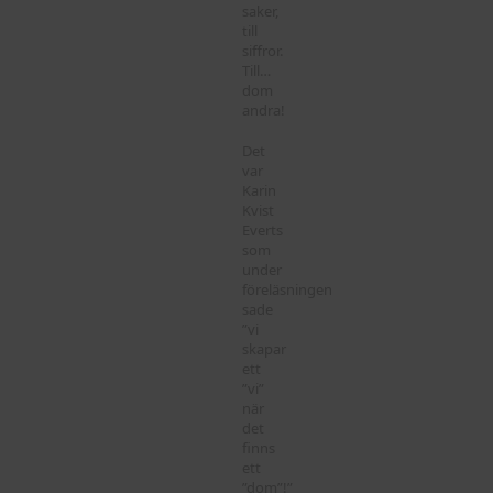
saker,
till
siffror.
Till…
dom
andra!
Det
var
Karin
Kvist
Everts
som
under
föreläsningen
sade
”vi
skapar
ett
”vi”
när
det
finns
ett
”dom”!”