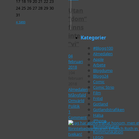
17
18
19
20
21
22
23
24
25
26
27
28
29
30
Utan
31
”dom”
« sep
finns
inte
Kategorier
”vi”
#Blogg100
Almedalen
04
Apple
februari
Arbete
2018
Blogdump
|
04
Blogg24
februari
Comic
2018
Comic Strip
Almedalen
,
Film
Mångfald
,
Fritid
Omvärld
,
Gotland
Politik
Gotlandstrafiken
1
Hälsa
Comment
iPhone
Kommentarer
Kommunikation
LEGO