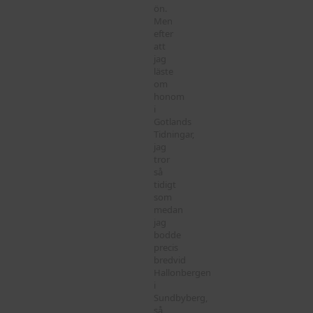
ön.
Men
efter
att
jag
läste
om
honom
i
Gotlands
Tidningar,
jag
tror
så
tidigt
som
medan
jag
bodde
precis
bredvid
Hallonbergen
i
Sundbyberg,
så