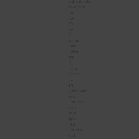
behandlade
varandra
för
70-
80-
90
år
sedan.
Inte
heller
att
få
höra
direkt
från
en
överlevare
som
Emerich
Roth
som
själv
kan
berätta
vad