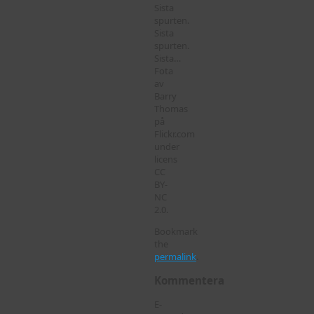
Sista
spurten.
Sista
spurten.
Sista…
Fota
av
Barry
Thomas
på
Flickr.com
under
licens
CC
BY-
NC
2.0.
Bookmark
the
permalink
.
Kommentera
E-