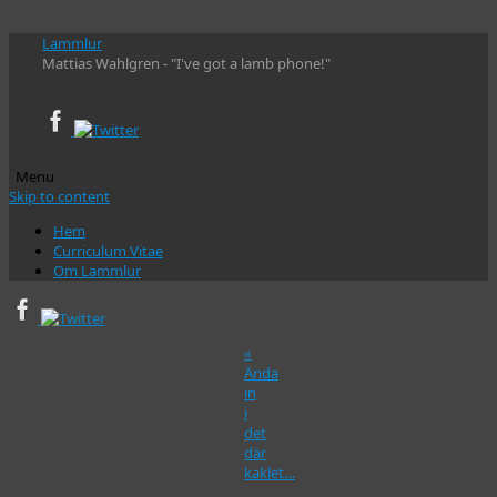
Lammlur
Mattias Wahlgren - "I've got a lamb phone!"
Menu
Skip to content
Hem
Curriculum Vitae
Om Lammlur
«
Ända
in
i
det
där
kaklet…