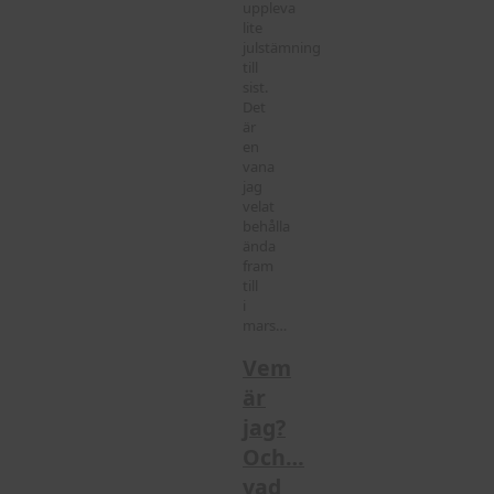
uppleva
lite
julstämning
till
sist.
Det
är
en
vana
jag
velat
behålla
ända
fram
till
i
mars…
Vem
är
jag?
Och…
vad