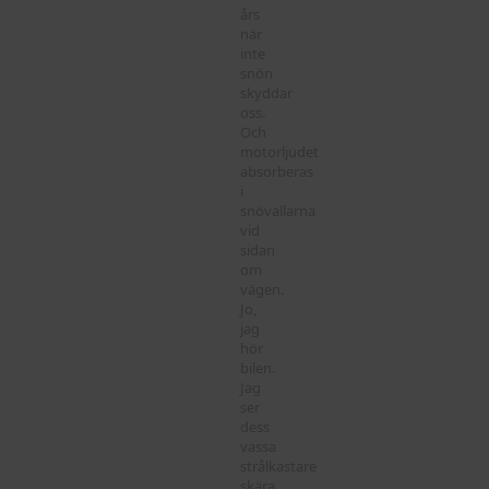
års
när
inte
snön
skyddar
oss.
Och
motorljudet
absorberas
i
snövallarna
vid
sidan
om
vägen.
Jo,
jag
hör
bilen.
Jag
ser
dess
vassa
strålkastare
skära