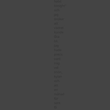
habit
tonight”
och
jag
önskar
att
vädret
kunde
låta
bli.
Jag
hade
precis
vant
mig
vid
snön,
kylan
och
att
en
månad
för
sent
få