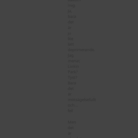
mig.
Ja,
bara
det
är
ju
lite
lätt
deprimerande.
Jag
menar,
Linkin
Park?
Tyst?
Bara
det
är
motsägelsefullt
och…
fel!
Men
det
är