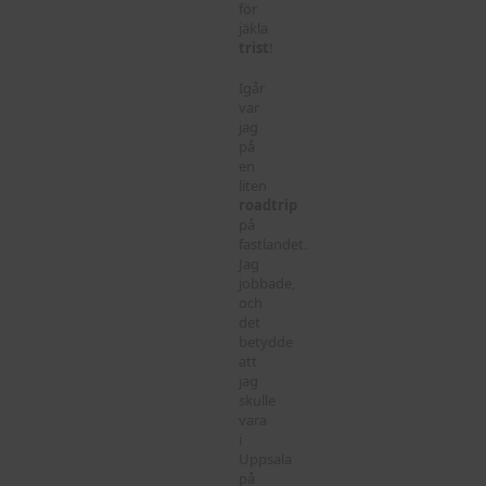
för
jäkla
trist
!
Igår
var
jag
på
en
liten
roadtrip
på
fastlandet.
Jag
jobbade,
och
det
betydde
att
jag
skulle
vara
i
Uppsala
på