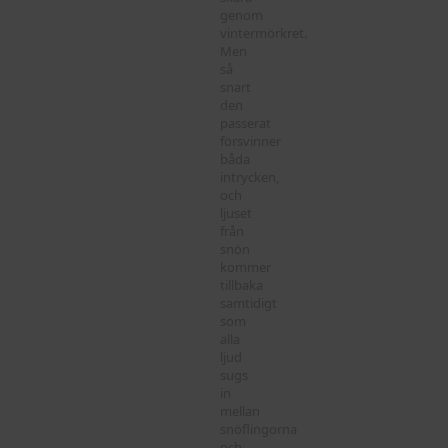
genom
vintermörkret.
Men
så
snart
den
passerat
försvinner
båda
intrycken,
och
ljuset
från
snön
kommer
tillbaka
samtidigt
som
alla
ljud
sugs
in
mellan
snöflingorna
och