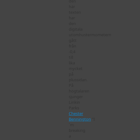
den
här
texten
har
den
digitala
utomhustermometern
gått
från
-0,4
till
lika
mycket
på
plussidan.
På
högtalaren
sjunger
Linkin
Parks
Chester
Bennington
”I
´m
breaking
a