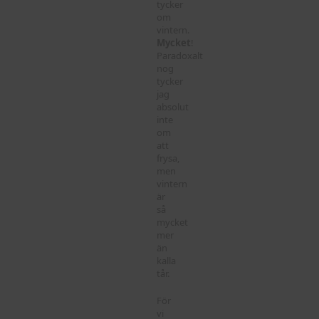
tycker
om
vintern.
Mycket
!
Paradoxalt
nog
tycker
jag
absolut
inte
om
att
frysa,
men
vintern
är
så
mycket
mer
än
kalla
tår.
För
vi