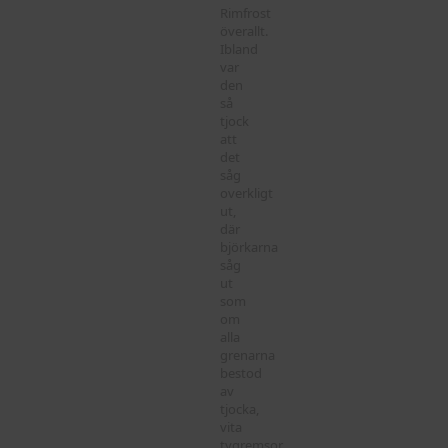
Rimfrost
överallt.
Ibland
var
den
så
tjock
att
det
såg
overkligt
ut,
där
björkarna
såg
ut
som
om
alla
grenarna
bestod
av
tjocka,
vita
tygremsor