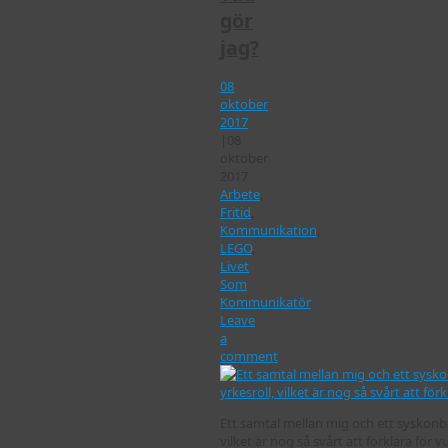
gör
jag?
08
oktober
2017
|
08
oktober
2017
Arbete
,
Fritid
,
Kommunikation
,
LEGO
,
Livet
Som
Kommunikatör
Leave
a
comment
Ett samtal mellan mig och ett syskonb
vilket är nog så svårt att förklara för 