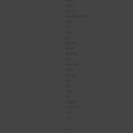
snön,
kom
skallebanken
som
ett
brev
på
posten.
Både
lördag
och
söndag.
Men
aldrig
att
jag
ville
ha
några
solbrillor.
Inte
nu!
Och