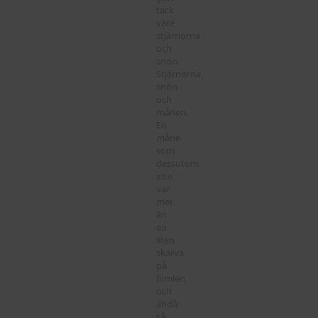
tack
vare
stjärnorna
och
snön.
Stjärnorna,
snön
och
månen.
En
måne
som
dessutom
inte
var
mer
än
en
liten
skärva
på
himlen
och
ändå
så