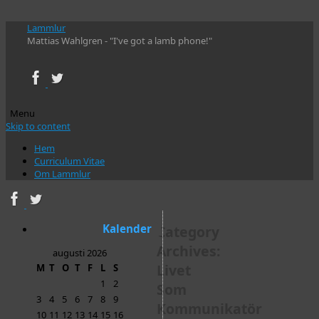
Lammlur
Mattias Wahlgren - "I've got a lamb phone!"
Menu
Skip to content
Hem
Curriculum Vitae
Om Lammlur
Kalender
Category
Archives:
augusti 2026
Livet
M
T
O
T
F
L
S
1
2
Som
3
4
5
6
7
8
9
Kommunikatör
10
11
12
13
14
15
16