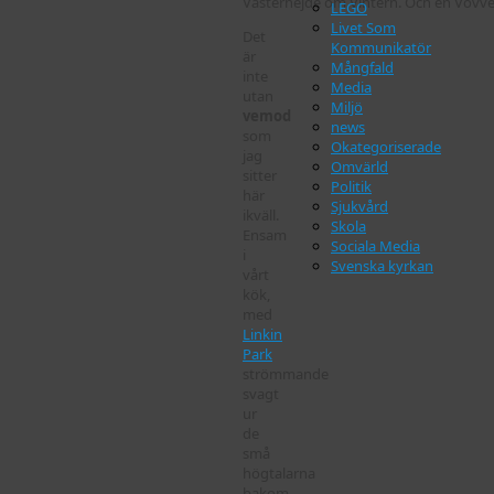
Västerhejde om Vintern. Och en Vovve
LEGO
Livet Som
Det
Kommunikatör
är
Mångfald
inte
Media
utan
Miljö
vemod
news
som
Okategoriserade
jag
Omvärld
sitter
Politik
här
Sjukvård
ikväll.
Skola
Ensam
Sociala Media
i
Svenska kyrkan
vårt
kök,
med
Linkin
Park
strömmande
svagt
ur
de
små
högtalarna
bakom