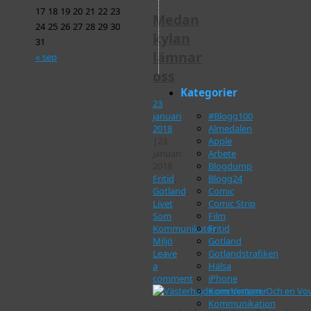
17
18
19
20
21
22
23
Medan
24
25
26
27
28
29
30
kylan
31
lämnar
« sep
oss
Kategorier
23
januari
#Blogg100
2018
Almedalen
|
23
Apple
januari
Arbete
2018
Blogdump
Fritid
,
Blogg24
Gotland
,
Comic
Livet
Comic Strip
Som
Film
Kommunikatör
,
Fritid
Miljö
Gotland
Leave
Gotlandstrafiken
a
Hälsa
comment
iPhone
Kommentarer
Kommunikation