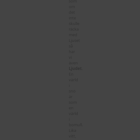
som
om
det
inte
skulle
räcka
med
Ljuset
så
har
vi
även
Ljudet
.
En
värld
i
snö
är
som
en
värld
i
bomull.
Lika
vitt,