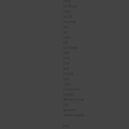
med
rimfrost,
men
ändå
mycket
för
att
vara
på
Gotland.
Mer
snö
tror
jag
också,
och
med
vintervita
vägar.
Åtminstone
här
genom
Västerhejde.
Jag