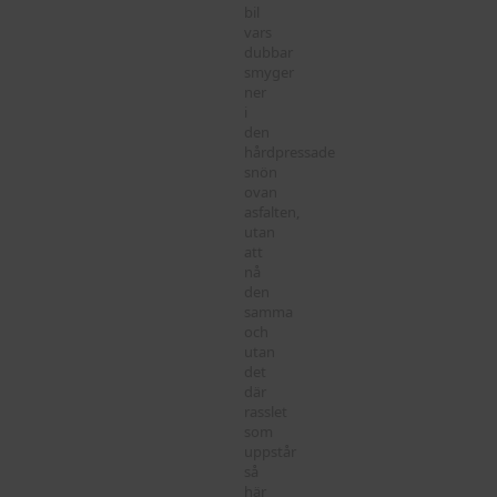
bil
vars
dubbar
smyger
ner
i
den
hårdpressade
snön
ovan
asfalten,
utan
att
nå
den
samma
och
utan
det
där
rasslet
som
uppstår
så
här