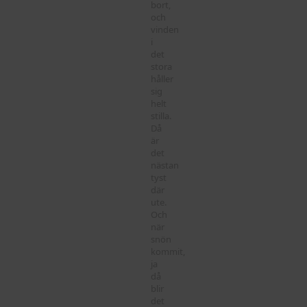
bort,
och
vinden
i
det
stora
håller
sig
helt
stilla.
Då
är
det
nästan
tyst
där
ute.
Och
när
snön
kommit,
ja
då
blir
det