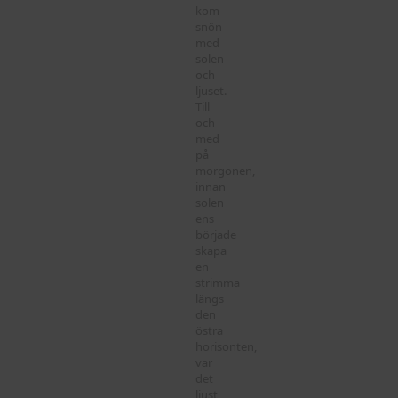
kom
snön
med
solen
och
ljuset.
Till
och
med
på
morgonen,
innan
solen
ens
började
skapa
en
strimma
längs
den
östra
horisonten,
var
det
ljust