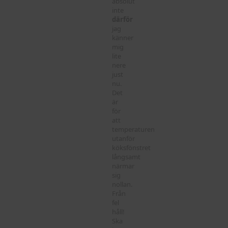
absolut
inte
därför
jag
känner
mig
lite
nere
just
nu.
Det
är
för
att
temperaturen
utanför
köksfönstret
långsamt
närmar
sig
nollan.
Från
fel
håll!
Ska