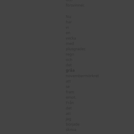
försvinner.
Nu
har
vi
en
vecka
med
plusgrader,
regn
och
det
gråa
novembermörkret
att
se
fram
emot.
Från
det
att
jag
började
skriva