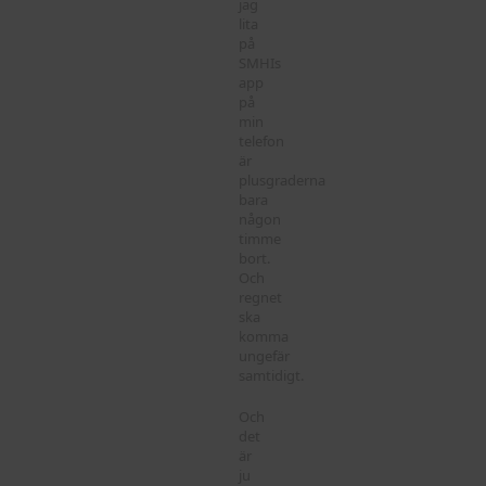
jag
lita
på
SMHIs
app
på
min
telefon
är
plusgraderna
bara
någon
timme
bort.
Och
regnet
ska
komma
ungefär
samtidigt.
Och
det
är
ju