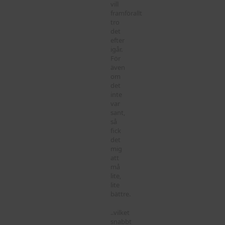
vill
framförallt
tro
det
efter
igår.
För
även
om
det
inte
var
sant,
så
fick
det
mig
att
må
lite,
lite
bättre.
..vilket
snabbt