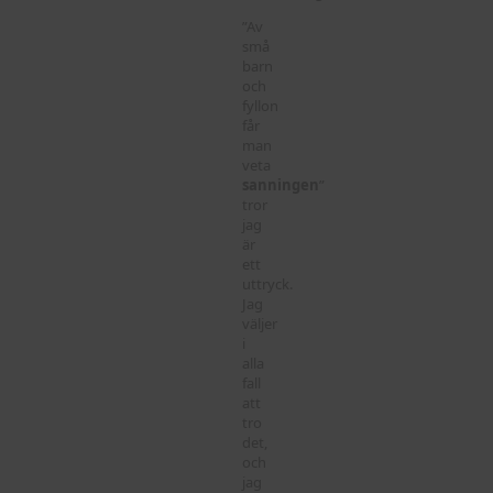
”Av
små
barn
och
fyllon
får
man
veta
sanningen
”
tror
jag
är
ett
uttryck.
Jag
väljer
i
alla
fall
att
tro
det,
och
jag