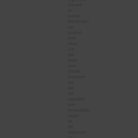
snarare
än
kvistar.
Barrskogen
var
pudrad
med
silver,
och
det
enda
som
störde
illusionen
var
det
där
vägsaltet
som
förvandlade
vägen
till
ett
bajsbrunt
sår