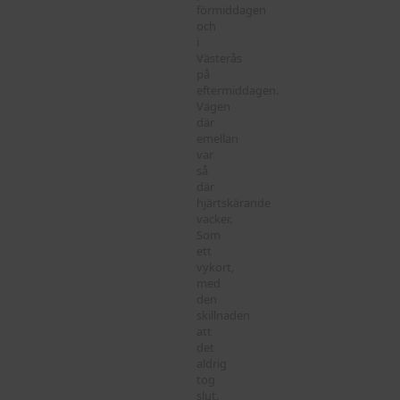
förmiddagen
och
i
Västerås
på
eftermiddagen.
Vägen
där
emellan
var
så
där
hjärtskärande
vacker.
Som
ett
vykort,
med
den
skillnaden
att
det
aldrig
tog
slut.