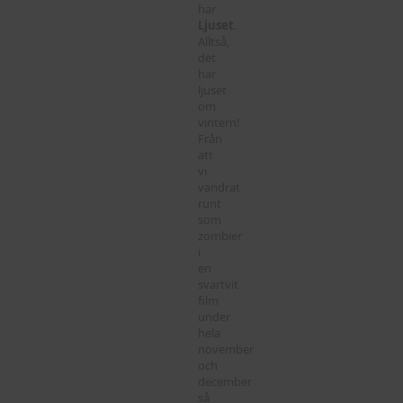
har
Ljuset
.
Alltså,
det
har
ljuset
om
vintern!
Från
att
vi
vandrat
runt
som
zombier
i
en
svartvit
film
under
hela
november
och
december
så