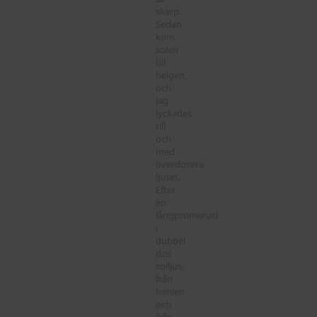
skarp.
Sedan
kom
solen
till
helgen,
och
jag
lyckades
till
och
med
överdosera
ljuset.
Efter
en
långpromenad
i
dubbel
dos
solljus,
från
himlen
och
från