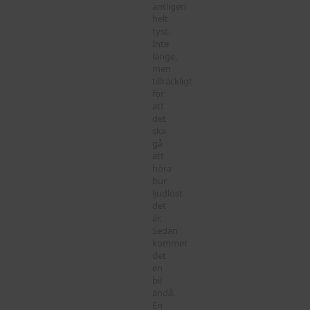
äntligen
helt
tyst.
Inte
länge,
men
tillräckligt
för
att
det
ska
gå
att
höra
hur
ljudlöst
det
är.
Sedan
kommer
det
en
bil
ändå.
En