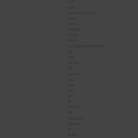
och
lika…
ljuddämpande!
Det
finns
tillfällen
under
mina
morgonpromenader
då
det
nästan
blir
ljudlöst
där
ute.
Det
är
för
mörkt
för
fåglarna.
Bilarna
är
långt