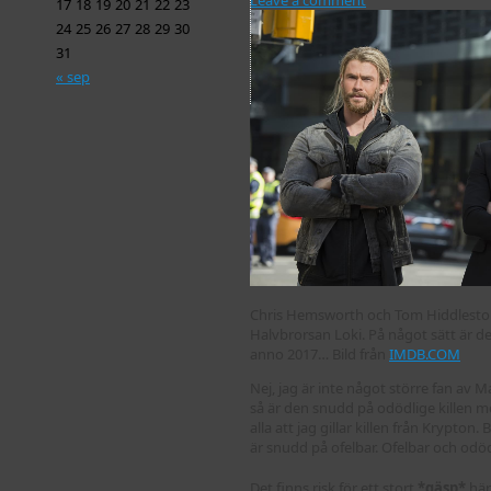
17
18
19
20
21
22
23
24
25
26
27
28
29
30
31
« sep
Chris Hemsworth och Tom Hiddlesto
Halvbrorsan Loki. På något sätt är 
anno 2017… Bild från
IMDB.COM
Nej, jag är inte något större fan av 
så är den snudd på odödlige killen 
alla att jag gillar killen från Krypton.
är snudd på ofelbar. Ofelbar och odöd
Det finns risk för ett stort
*gäsp*
här