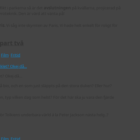
ikt i parkerna så är det
avslutningen
på kvällarna, projicerad på
roteknik. Den är värd att vänta på!
ris
. Vi såg inte skymten av Paris. Vi hade helt enkelt för roligt för
part två
,
Film
,
Fritid
let? Okej då…
på bio, och en som just släppts på den stora duken? Eller hur?
en, typ vilken dag som helst? För det här ska ju vara den fjärde
r Tolkiens underbara värld á la Peter Jackson nästa helg..?
,
Film
,
Fritid