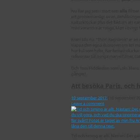
Nu har jag sett i stort sett
alla
filmer
ett problem enligt ovan. Behållningen
kulturkrockar plus det faktum att nä
med varandra är roliga. Men i övrigt 
Fram tills nu. ”Thor: Ragnarok” är en 
släppa den egna illusionen om att man
hur kul som helst, har fantastiska kar
referenser till övriga marvelfilmer,
Och Tom Hiddleston som Loki. Hans k
gånger!
Att besöka Paris, och 
10 september 2017
|
10 september 2
Leave a comment
Tid och timing är allt. Nästan! Det gä