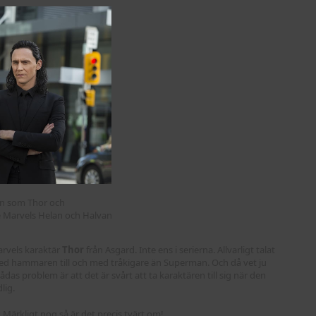
n som Thor och
de Marvels Helan och Halvan
Marvels karaktär
Thor
från Asgard. Inte ens i serierna. Allvarligt talat
med hammaren till och med tråkigare än Superman. Och då vet ju
 Bådas problem är att det är svårt att ta karaktären till sig när den
lig.
. Märkligt nog så är det precis tvärt om!