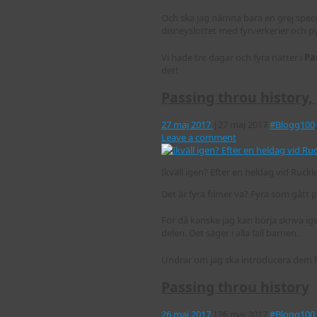
Och ska jag nämna bara en grej specif
disneyslottet med fyrverkerier och py
Vi hade tre dagar och fyra nätter i
Pa
det!
Passing throu history, 
27 maj 2017
|
27 maj 2017
#Blogg100
Leave a comment
Ikväll igen? Efter en heldag vid Ruck
Det är fyra filmer va? Fyra som gått 
För då kanske jag kan börja skriva ig
delen. Det säger i alla fall barnen.
Undrar om jag ska introducera dem fö
Passing throu history
26 maj 2017
|
26 maj 2017
#Blogg100