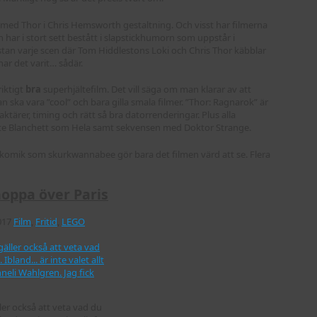
 med Thor i Chris Hemsworth gestaltning. Och visst har filmerna
 har i stort sett bestått i slapstickhumorn som uppstår i
stan varje scen där Tom Hiddlestons Loki och Chris Thor käbblar
har det varit… sådär.
riktigt
bra
superhjältefilm. Det vill säga om man klarar av att
 ska vara ”cool” och bara gilla smala filmer. ”Thor: Ragnarok” är
aktärer, timing och rätt så bra datorrenderingar. Plus alla
 Cate Blanchett som Hela samt sekvensen med Doktor Strange.
omik som skurkwannabee gör bara det filmen värd att se. Flera
hoppa över Paris
017
Film
,
Fritid
,
LEGO
ller också att veta vad du