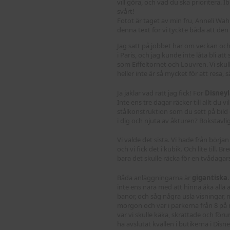
vill göra, och vad du ska prioritera. Ib
svårt!
Fotot är taget av min fru, Anneli Wahlg
denna text för vi tyckte båda att den
Jag satt på jobbet här om veckan och 
i Paris, och jag kunde inte låta bli at
som Eiffeltornet och Louvren. Vi skull
heller inte är så mycket för att resa, 
Ja jäklar vad rätt jag fick! För
Disneyl
Inte ens tre dagar räcker till allt du 
stålkonstruktion som du sett på bild
i dig och njuta av åkturen? Bokstavli
Vi valde det sista. Vi hade från börja
och vi fick det i kubik. Och lite till.
bara det skulle räcka för en tvådagars
Båda anläggningarna är
gigantiska
inte ens nära med att hinna åka alla a
banor, och såg några usla visningar, m
morgon och var i parkerna från 8 på m
var vi skulle käka, skrattade och föru
ha avslutat kvällen i butikerna i Disn