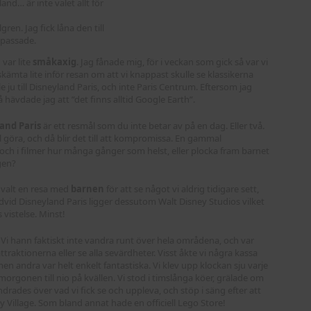
land… är inte valet allt för
ren. Jag fick låna den till
 passade.
var lite
småkaxig
. Jag fånade mig, för i veckan som gick så var vi
t skämta lite inför resan om att vi knappast skulle se klassikerna
e ju till Disneyland Paris, och inte Paris Centrum. Eftersom jag
så hävdade jag att ”det finns alltid Google Earth”.
and Paris
är ett resmål som du inte betar av på en dag. Eller två.
vill göra, och då blir det till att kompromissa. En gammal
 och i filmer hur många gånger som helst, eller plocka fram barnet
gen?
n valt en resa med
barnen
för att se något vi aldrig tidigare sett,
 Bredvid Disneyland Paris ligger dessutom Walt Disney Studios vilket
 vistelse. Minst!
. Vi hann faktiskt inte vandra runt över hela områdena, och var
ttraktionerna eller se alla sevärdheter. Visst åkte vi några kassa
en andra var helt enkelt fantastiska. Vi klev upp klockan sju varje
orgonen till nio på kvällen. Vi stod i timslånga köer, grälade om
ndrades över vad vi fick se och uppleva, och stöp i säng efter att
ey Village. Som bland annat hade en officiell Lego Store!