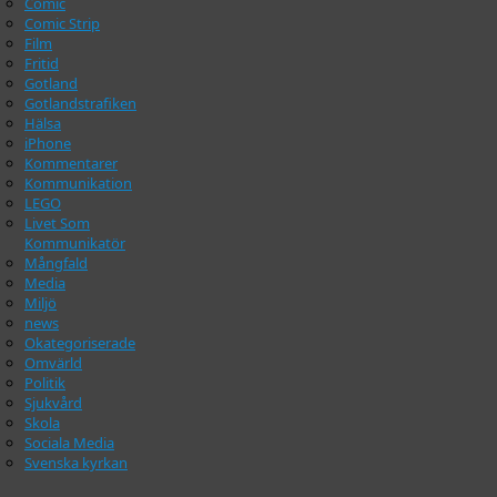
Comic
Comic Strip
Film
Fritid
Gotland
Gotlandstrafiken
Hälsa
iPhone
Kommentarer
Kommunikation
LEGO
Livet Som
Kommunikatör
Mångfald
Media
Miljö
news
Okategoriserade
Omvärld
Politik
Sjukvård
Skola
Sociala Media
Svenska kyrkan