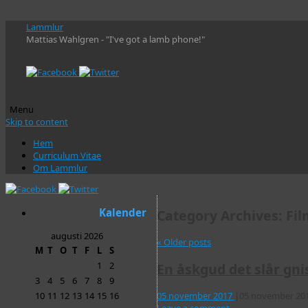
Lammlur
Mattias Wahlgren - "I've got a lamb phone!"
Menu
Skip to content
Hem
Curriculum Vitae
Om Lammlur
Kalender
Category Archives:
Fil
augusti 2026
«
Older posts
M
T
O
T
F
L
S
1
2
En åskgud det slår gni
3
4
5
6
7
8
9
05 november 2017
|
05 november 20
10
11
12
13
14
15
16
Leave a comment