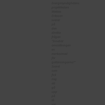
Energimyndighetens
projektledare
Mattias
Eriksson
svarar
på
den
direkta
frågan
”Innebär
omställningen
en
merkostnad
för
gotlänningarna?”
Svaret
som
fick
mig
att
gå
upp
på
tå
var…