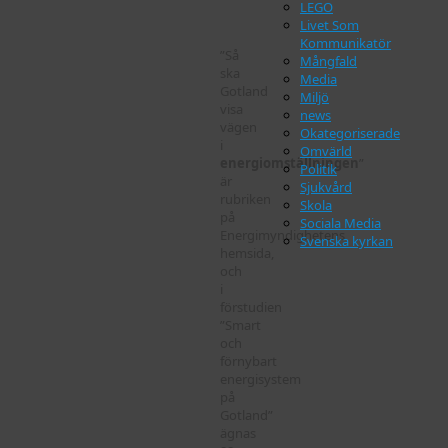
LEGO
Livet Som
Kommunikatör
”Så
Mångfald
ska
Media
Gotland
Miljö
visa
news
vägen
Okategoriserade
i
Omvärld
energiomställningen
”
Politik
är
Sjukvård
rubriken
Skola
på
Sociala Media
Energimyndighetens
Svenska kyrkan
hemsida,
och
i
förstudien
”Smart
och
förnybart
energisystem
på
Gotland”
ägnas