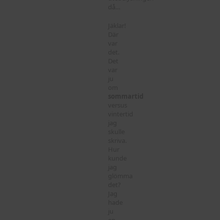
då…
Jäklar!
Där
var
det.
Det
var
ju
om
sommartid
versus
vintertid
jag
skulle
skriva.
Hur
kunde
jag
glömma
det?
Jag
hade
ju
en