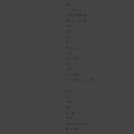
de
tekniska
lösningarna.
Fortfarande
vet
de
inte
hur
Gotland
ska
kunna
bli
100
procent
självförsörjande.
Och
så
länge
de
frågorna
står
obesvarade
kräver
jag