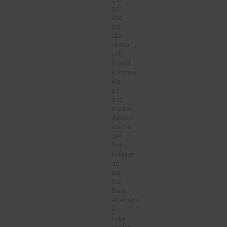
tid
vad
jag
ska
skriva
och
ibland
kommer
jag
på
det
medan
datorn
startar.
Det
finns
tillfällen
då
jag
har
flera
alternativ
att
välja
mellan,