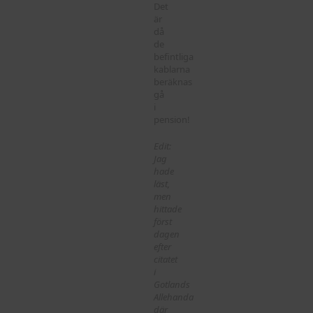
Det
är
då
de
befintliga
kablarna
beräknas
gå
i
pension!
Edit:
Jag
hade
läst,
men
hittade
först
dagen
efter
citatet
i
Gotlands
Allehanda
där