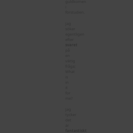
guldkornen
i
förstudien.
Jag
söker
egentligen
efter
svaret
på
en
viktig
fråga;
What
is
in
it
for
me?
Jag
tycker
det
är
fantastiskt