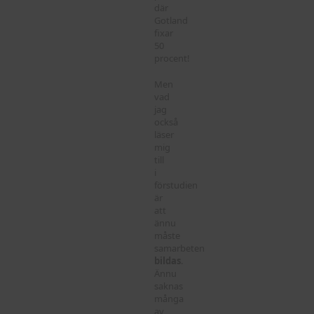
där
Gotland
fixar
50
procent!
Men
vad
jag
också
läser
mig
till
i
förstudien
är
att
ännu
måste
samarbeten
bildas
.
Ännu
saknas
många
av