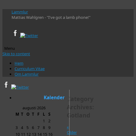
Lammlur
Mattias Wahlgren - "I've got a lamb phone!"
Menu
Skip to content
Hem
Curriculum Vitae
Om Lammlur
Kalender
Category
Archives:
augusti 2026
Gotland
M
T
O
T
F
L
S
1
2
«
3
4
5
6
7
8
9
Older
10
11
12
13
14
15
16