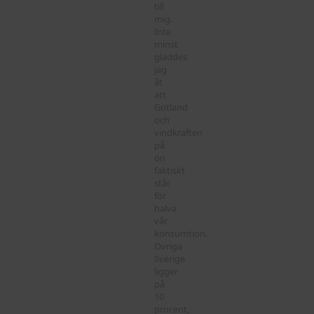
till
mig.
Inte
minst
gladdes
jag
åt
att
Gotland
och
vindkraften
på
ön
faktiskt
står
för
halva
vår
konsumtion.
Övriga
Sverige
ligger
på
10
procent,