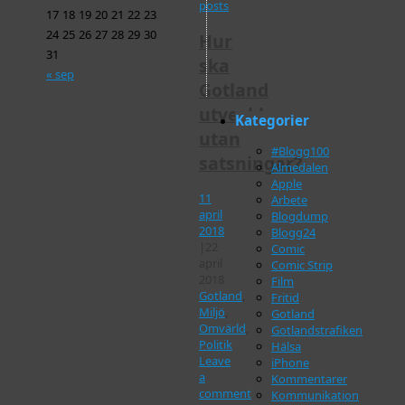
posts
17
18
19
20
21
22
23
24
25
26
27
28
29
30
Hur
31
ska
« sep
Gotland
utvecklas
Kategorier
utan
#Blogg100
satsningar?
Almedalen
Apple
11
Arbete
april
Blogdump
2018
Blogg24
|
22
Comic
april
Comic Strip
2018
Film
Gotland
,
Fritid
Miljö
,
Gotland
Omvärld
,
Gotlandstrafiken
Politik
Hälsa
Leave
iPhone
a
Kommentarer
comment
Kommunikation