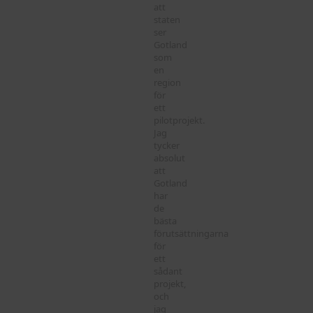
att
staten
ser
Gotland
som
en
region
för
ett
pilotprojekt.
Jag
tycker
absolut
att
Gotland
har
de
bästa
förutsättningarna
för
ett
sådant
projekt,
och
jag