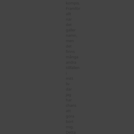
kompis.
Framför
allt
när
det
gäller
namn,
men
det
finns
många
andra
tillfällen
i
mitt
liv
där
jag
har
chans
att
göra
bort
mig.
Detta