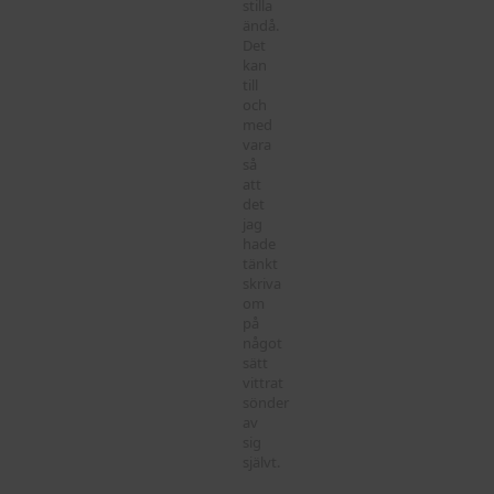
stilla
ändå.
Det
kan
till
och
med
vara
så
att
det
jag
hade
tänkt
skriva
om
på
något
sätt
vittrat
sönder
av
sig
självt.