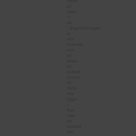
redan
på
sidan
11
att
”..åtgärdsförslagen
är
inte
inriktade
mot
att
skapa
ett
isolerat
system
då
detta
inte
ligger
i
linje
med
att
Gotland
ska