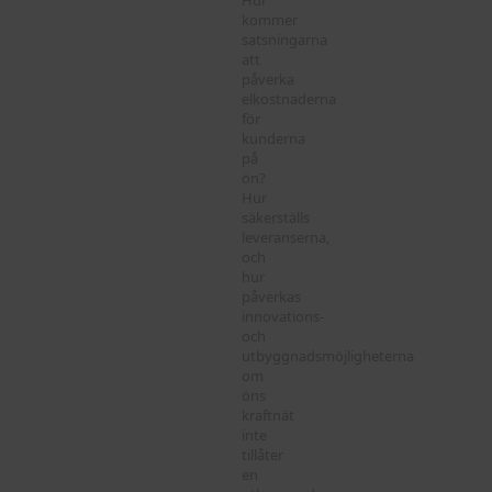
kommer
satsningarna
att
påverka
elkostnaderna
för
kunderna
på
ön?
Hur
säkerställs
leveranserna,
och
hur
påverkas
innovations-
och
utbyggnadsmöjligheterna
om
öns
kraftnät
inte
tillåter
en