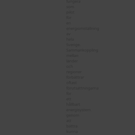
fungera
som
pilot
för
en
energiomställning
av
hela
Sverige.
Sammankoppling
mellan
länder
och
regioner
förbättrar
oftast
förutsättningarna
för
ett
hållbart
energisystem
genom
att
bättra
kunna