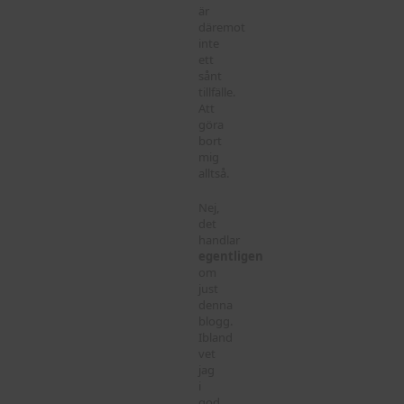
är
däremot
inte
ett
sånt
tillfälle.
Att
göra
bort
mig
alltså.
Nej,
det
handlar
egentligen
om
just
denna
blogg.
Ibland
vet
jag
i
god