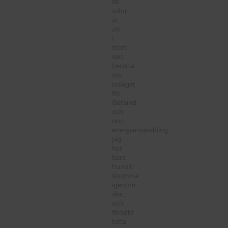
88
sidor
åt
att
i
stort
sett
berätta
om
nuläget
för
Gotland
och
öns
energianvändning.
Jag
har
bara
hunnit
skumma
igenom
den,
och
försökt
hitta