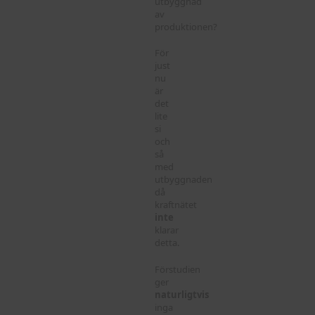
utbyggnad
av
produktionen?
För
just
nu
är
det
lite
si
och
så
med
utbyggnaden
då
kraftnätet
inte
klarar
detta.
Förstudien
ger
naturligtvis
inga