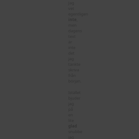
Jag
vet
egentligen
inte
,
men
dagens
text
är
inte
det
jag
tänkte
skriva
från
början.
Istället
bjuder
jag
på
en
lite
glad
snubbe
jag