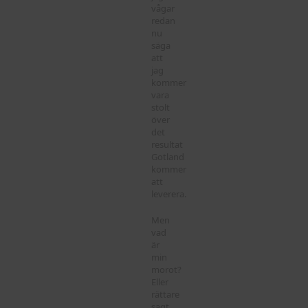
vågar
redan
nu
säga
att
jag
kommer
vara
stolt
över
det
resultat
Gotland
kommer
att
leverera.
Men
vad
är
min
morot?
Eller
rättare
sagt,