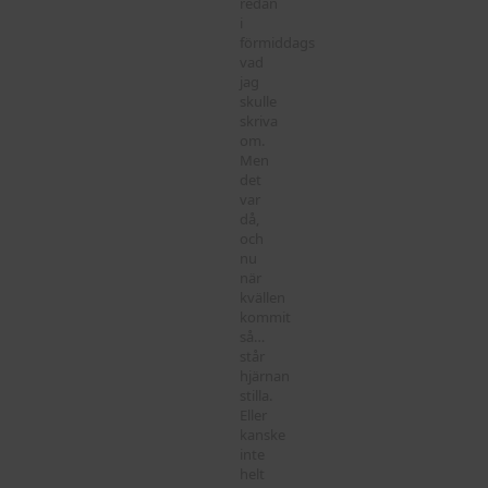
redan
i
förmiddags
vad
jag
skulle
skriva
om.
Men
det
var
då,
och
nu
när
kvällen
kommit
så…
står
hjärnan
stilla.
Eller
kanske
inte
helt