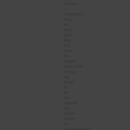
hittade
i
trädgården
idag.
En
liten
glad
kille
och
hans
lite
argare
siamesiska
tvilling.
Jag
skulle
ut
till
ena
uthuset
och
ändra
timern
till
utebelysningen