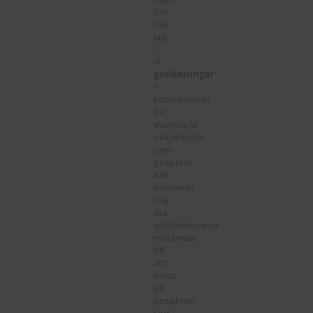
hur
ska
jag
–
vi
gotlänningar
–
kompenseras
för
eventuella
olägenheter
som
projektet
kan
innebära?
Hur
ska
gotlänningarna
motiveras
till
att
satsa
på
projektet?
Hur