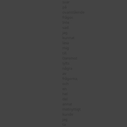
svar
på
ovanstående
frågor.
Inte
vad
jag
kunnat
läsa
mig
till.
Däremot
lyfts
några
av
frågorna,
och
en
hel
del
annat
matnyttigt
kunde
jag
ta