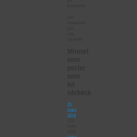
på
fastlandet.
Det
uttalandet
gör
mig
rasande!
Minnet
som
porlar
som
en
vårbäck
25
mars
2018
|
25
mars
2018