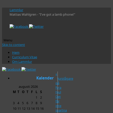
Lammlur
Mattias Wahlgren - "I've got a lamb phone!"
Menu
Skip to content
Hem
Curriculum Vitae
Om Lammlur
«
Kalender
Djurplågare
på
augusti 2026
fyra
M
T
O
T
F
L
S
hjul
Det
1
2
får
3
4
5
6
7
8
9
inte
10
11
12
13
14
15
16
svartna