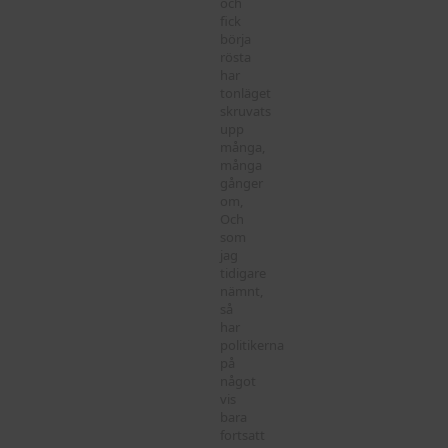
och
fick
börja
rösta
har
tonläget
skruvats
upp
många,
många
gånger
om,
Och
som
jag
tidigare
nämnt,
så
har
politikerna
på
något
vis
bara
fortsatt