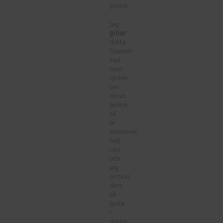
politik.
Jag
gillar
detta.
Oavsett
vad
man
tycker
om
deras
politik
så
är
initiativet
helt
rätt
och
jag
önskar
dem
all
lycka
i
detta!