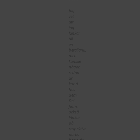
Jag
vet
att
jag
länkar
till
en
betallänk,
men
kanske
någon
redan
är
kund
hos
dem.
Det
finns
också
länkar
på
respektive
partis
hemsida