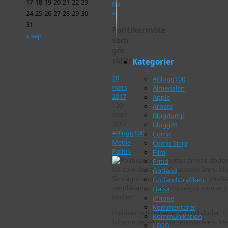
17
18
19
20
21
22
23
nu
»
24
25
26
27
28
29
30
31
Politikermöte
« sep
som
gör
skillnad?
Kategorier
20
#Blogg100
mars
Almedalen
2017
Apple
|
20
Arbete
mars
Blogdump
2017
Blogg24
#Blogg100
,
Comic
Media
,
Comic Strip
Politik
Film
Fritid
Gotland
Gotlandstrafiken
Hälsa
iPhone
Kommentarer
Politiker och debatter är intill döden trå
Kommunikation
fall som de sett ut de senaste åren. M
LEGO