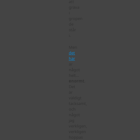
att
gräva
i
gropen
de
står
i.
Men
det
här
är
något
helt…
enormt
.
Det
är
väldigt
tacksamt,
och
något
jag
verkligen,
verkligen
hoppas