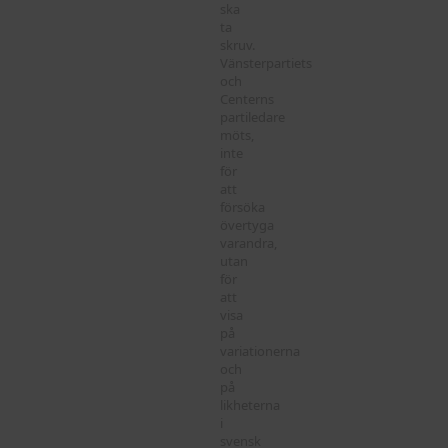
ska
ta
skruv.
Vänsterpartiets
och
Centerns
partiledare
möts,
inte
för
att
försöka
övertyga
varandra,
utan
för
att
visa
på
variationerna
och
på
likheterna
i
svensk