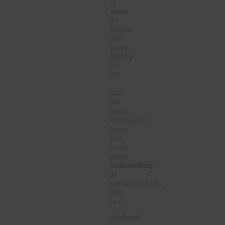
vi
sedan
en
fullgod
och
trygg
lösning
för
ön.
Och
det
borde
Trafikverket
hinna
fixa
innan
nästa
upphandling
av
Gotlandstrafiken.
Eller
hur?
Bookmark