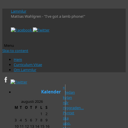
Lammlur
Mattias Wahlgren - "I've got a lamb phone!"
Menu
Skip to content
Hem
Curriculum Vitae
Om Lammlur
«
Kalender
Medan
kylan
augusti 2026
når
M
T
O
T
F
L
S
ryggraden…
Pyntet
1
2
ska
3
4
5
6
7
8
9
upp.
10
11
12
13
14
15
16