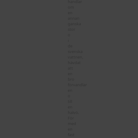
handlar
om
en
annan
ganska
stor
ö
i
de
svenska
vattnen,
hävdat
att
en
bro
förvandlar
en
ö
till
en
halvö.
För
med
en
fast