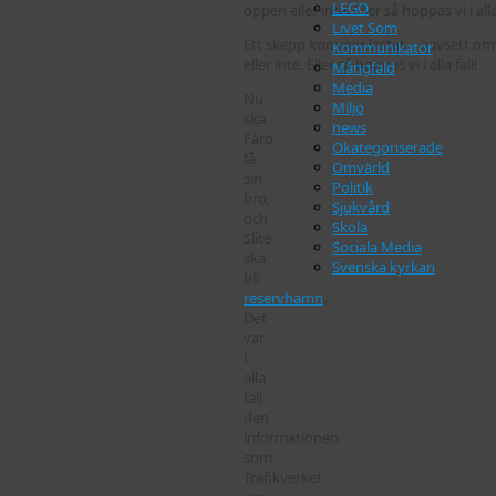
LEGO
Livet Som
Ett skepp kommer lastat… oavsett om
Kommunikatör
eller inte. Eller så hoppas vi i alla fall!
Mångfald
Media
Nu
Miljö
ska
news
Fårö
Okategoriserade
få
Omvärld
sin
Politik
bro,
Sjukvård
och
Skola
Slite
Sociala Media
ska
Svenska kyrkan
bli
reservhamn
.
Det
var
i
alla
fall
den
informationen
som
Trafikverket