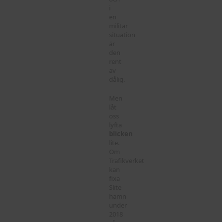
i
en
militär
situation
är
den
rent
av
dålig.
Men
låt
oss
lyfta
blicken
lite.
Om
Trafikverket
kan
fixa
Slite
hamn
under
2018