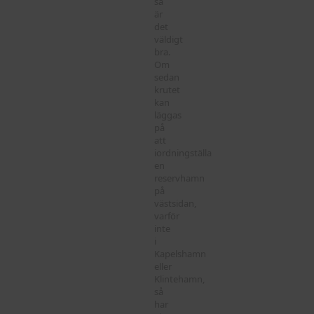
så
är
det
väldigt
bra.
Om
sedan
krutet
kan
läggas
på
att
iordningställa
en
reservhamn
på
västsidan,
varför
inte
i
Kapelshamn
eller
Klintehamn,
så
har