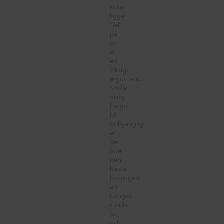
sidan
ligger
”fel”
på
ön
är
ett
viktigt
argument.
Skulle
Visby
hamn
bli
otillgänglig
är
det
inte
den
bästa
lösningen
att
tvingas
runda
ön,
och