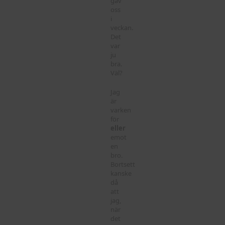
gav
oss
i
veckan.
Det
var
ju
bra.
Väl?
Jag
är
varken
för
eller
emot
en
bro.
Bortsett
kanske
då
att
jag,
när
det