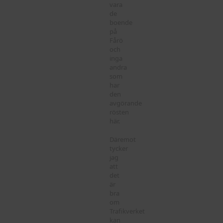
vara
de
boende
på
Fårö
och
inga
andra
som
har
den
avgörande
rösten
här.
Däremot
tycker
jag
att
det
är
bra
om
Trafikverket
kan