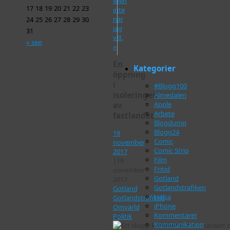
Men
17
18
19
20
21
22
23
inte
när
24
25
26
27
28
29
30
jag
31
vill.
« sep
»
En
Kategorier
öppning
i
#Blogg100
isoleringen
Almedalen
Apple
av
Arbete
fastlandet
Blogdump
Blogg24
19
Comic
november
Comic Strip
2017
Film
|
19
Fritid
november
Gotland
2017
Gotlandstrafiken
Gotland
,
Hälsa
Gotlandstrafiken
,
iPhone
Omvärld
,
Kommentarer
Politik
Kommunikation