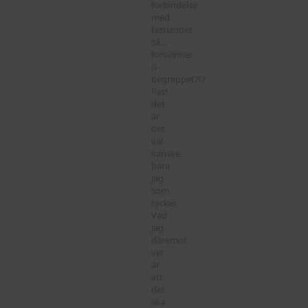
förbindelse
med
fastlandet
så…
försvinner
ö-
begreppet?!?
Fast
det
är
det
väl
kanske
bara
jag
som
tycker.
Vad
jag
däremot
vet
är
att
det
ska