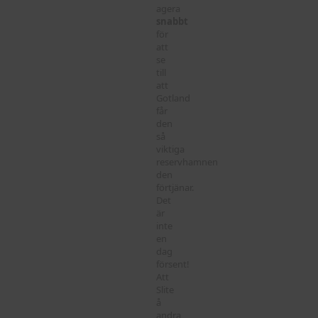
agera
snabbt
för
att
se
till
att
Gotland
får
den
så
viktiga
reservhamnen
den
förtjänar.
Det
är
inte
en
dag
försent!
Att
Slite
å
andra