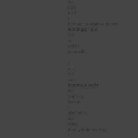
du
sitta
med
i
företagets/organisationens
ledningsgrupp
.
Det
är
sedan
gammalt…
I
min
roll
som
kommunikatör
för
Svenska
kyrkan
i
allmänhet,
och
Visby
domkyrkoförsamling
i