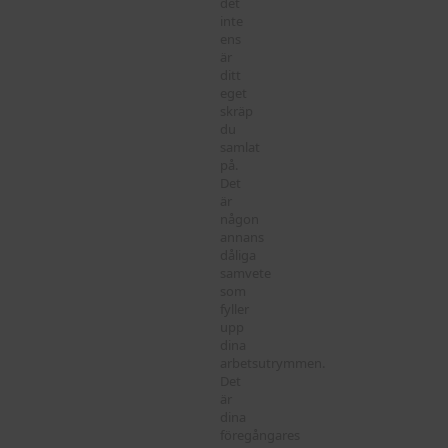
det
inte
ens
är
ditt
eget
skräp
du
samlat
på.
Det
är
någon
annans
dåliga
samvete
som
fyller
upp
dina
arbetsutrymmen.
Det
är
dina
föregångares