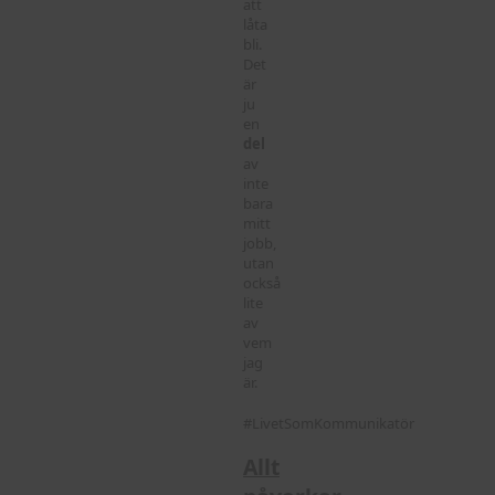
att
låta
bli.
Det
är
ju
en
del
av
inte
bara
mitt
jobb,
utan
också
lite
av
vem
jag
är.
#LivetSomKommunikatör
Allt