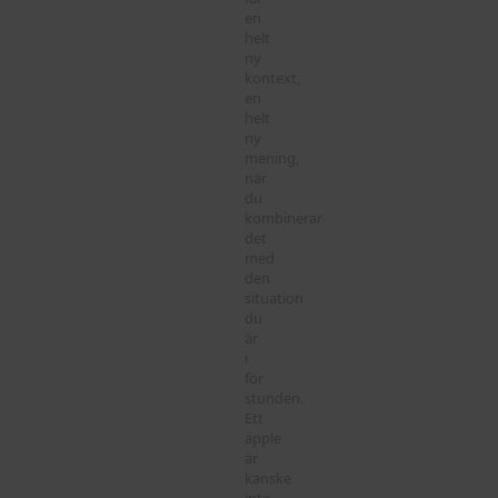
en
helt
ny
kontext,
en
helt
ny
mening,
när
du
kombinerar
det
med
den
situation
du
är
i
för
stunden.
Ett
äpple
är
kanske
inte