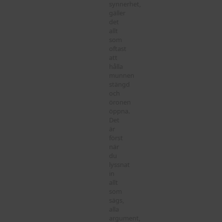
synnerhet,
gäller
det
allt
som
oftast
att
hålla
munnen
stängd
och
öronen
öppna.
Det
är
först
när
du
lyssnat
in
allt
som
sägs,
alla
argument,