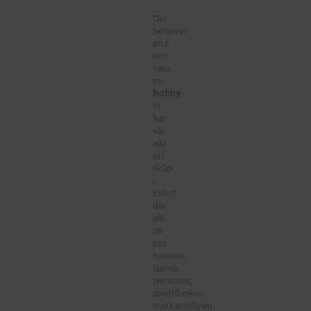
Det
behöver
inte
ens
vara
en
hobby
.
Vi
har
väl
alla
ett
skåp
i
köket
där
allt
till
sist
hamnar.
Gamla
termosar,
sportflaskor,
matberedaren.