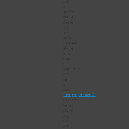
två
år
sedan
skulle
påstå
att
jag
varje
morgon
skulle
kliva
upp
i
svinottan
och
ta
en
rask
morgonpromenad
,
oavsett
väder,
skulle
jag
tro
att