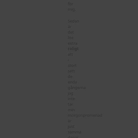
för
mig.
Sedan
är
det
lite
extra
roligt
att
i
stort
sett
de
enda
gångerna
jag
inte
tar
min
morgonpromenad
är
just
samma
dagar