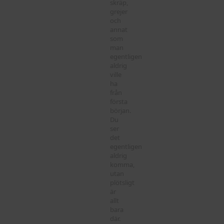
skräp,
grejer
och
annat
som
man
egentligen
aldrig
ville
ha
från
första
början.
Du
ser
det
egentligen
aldrig
komma,
utan
plötsligt
är
allt
bara
där.