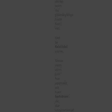
skräp
som
du
pliktskyldigt
hållit
fast
vid.
Det
är
faktiskt
värre.
Gissa
vem
som
just
har
upptäkt
att
han
behöver
de
där
utrymmena?