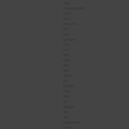
Och
mixerstaven
som
bara
använts
ett
par
gånger.
Om
ens
det.
Eller
den
där
lådan
på
jobbet.
Den
där
du
lägger
de
där
papperna
som