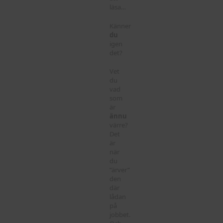
läsa…
Känner
du
igen
det?
Vet
du
vad
som
är
ännu
värre?
Det
är
när
du
”ärver”
den
där
lådan
på
jobbet.