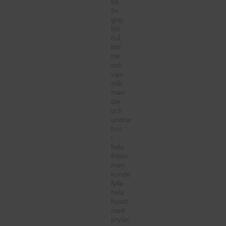
till.
En
grej
blir
två,
blir
tre
och
vips
står
man
där
och
undrar
hur
i
hela
friden
man
kunde
fylla
hela
huset
med
prylar,