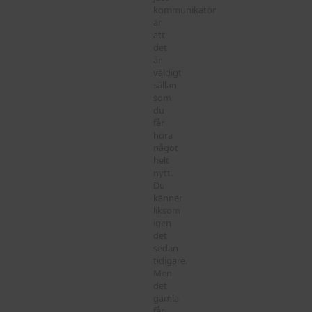
kommunikatör
är
att
det
är
väldigt
sällan
som
du
får
höra
något
helt
nytt.
Du
känner
liksom
igen
det
sedan
tidigare.
Men
det
gamla
får