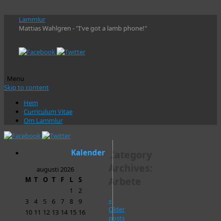
Lammlur
Mattias Wahlgren - "I've got a lamb phone!"
Menu
Skip to content
Hem
Curriculum Vitae
Om Lammlur
Kalender
Category
Archives:
augusti 2026
Arbete
M
T
O
T
F
L
S
1
2
«
3
4
5
6
7
8
9
Older
10
11
12
13
14
15
16
posts