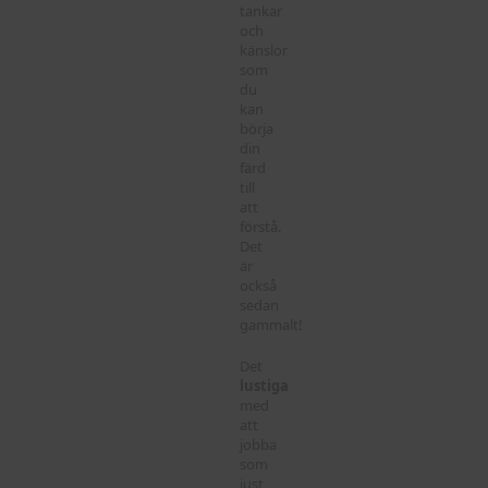
tankar
och
känslor
som
du
kan
börja
din
färd
till
att
förstå.
Det
är
också
sedan
gammalt!
Det
lustiga
med
att
jobba
som
just