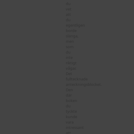
du
vet
att
du
egentligen
borde
slänga,
men
som
du
inte
riktigt
vågar.
Det
fulltecknade
anteckningsblocket.
Den
där
boken
du
tyckte
kunde
vara
intressant
att