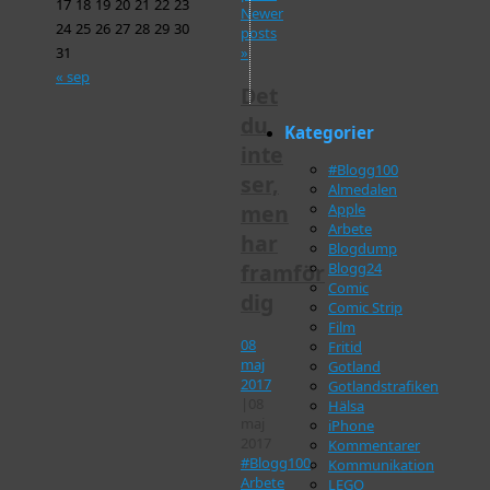
17
18
19
20
21
22
23
Newer
24
25
26
27
28
29
30
posts
»
31
« sep
Det
du
Kategorier
inte
#Blogg100
ser,
Almedalen
men
Apple
Arbete
har
Blogdump
framför
Blogg24
Comic
dig
Comic Strip
Film
08
Fritid
maj
Gotland
2017
Gotlandstrafiken
|
08
Hälsa
maj
iPhone
2017
Kommentarer
#Blogg100
,
Kommunikation
Arbete
LEGO