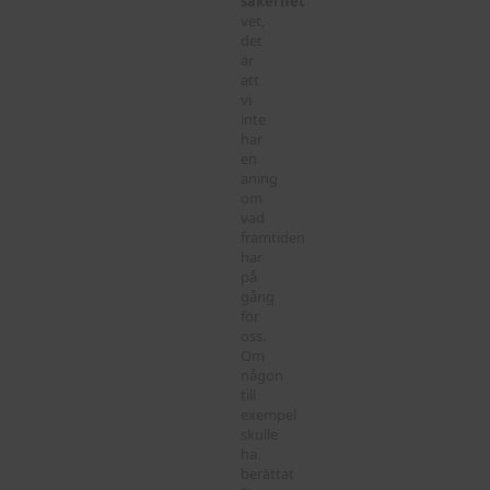
säkerhet
vet,
det
är
att
vi
inte
har
en
aning
om
vad
framtiden
har
på
gång
för
oss.
Om
någon
till
exempel
skulle
ha
berättat