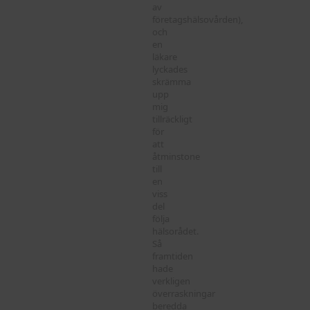
av
företagshälsovården),
och
en
läkare
lyckades
skrämma
upp
mig
tillräckligt
för
att
åtminstone
till
en
viss
del
följa
hälsorådet.
Så
framtiden
hade
verkligen
överraskningar
beredda