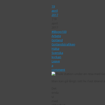
19
april
2017
|
19
april
2017
#Blogg100
,
Arbete
,
Gotland
,
Gotlandstrafiken
,
Hälsa
,
Svenska
kyrkan
Leave
a
comment
Man kan gå långt i sitt liv. Fast ibland 
Det
enda
vi
med