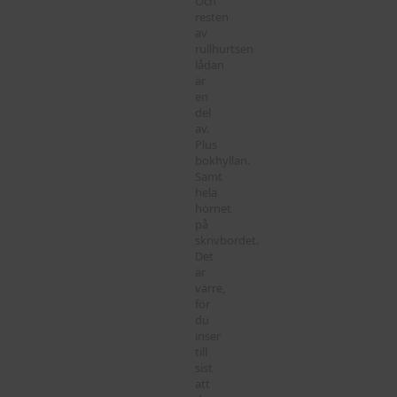
Och
resten
av
rullhurtsen
lådan
är
en
del
av.
Plus
bokhyllan.
Samt
hela
hörnet
på
skrivbordet.
Det
är
värre,
för
du
inser
till
sist
att