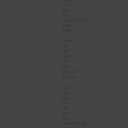
som
jag
ska
pilgrimsvandra.
Man
måste
ju
unna
sig
att
skolka
lite
från
plikterna
ibland.
Och
har
man
tur
får
man
åka
museijärnväg