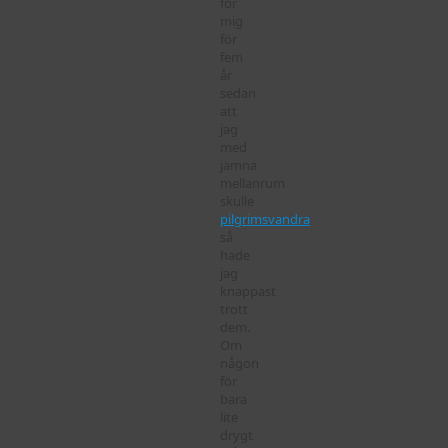
för
mig
för
fem
år
sedan
att
jag
med
jämna
mellanrum
skulle
pilgrimsvandra
så
hade
jag
knappast
trott
dem.
Om
någon
för
bara
lite
drygt