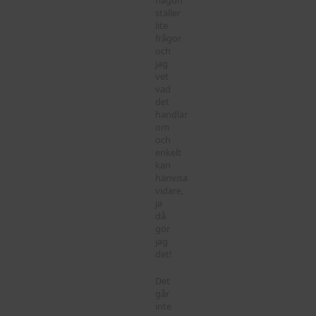
någon
ställer
lite
frågor
och
jag
vet
vad
det
handlar
om
och
enkelt
kan
hänvisa
vidare,
ja
då
gör
jag
det!
Det
går
inte