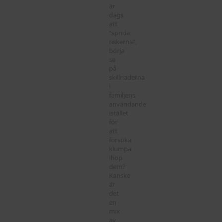
är
dags
att
”sprida
riskerna”,
börja
se
på
skillnaderna
i
familjens
användande
istället
för
att
försöka
klumpa
ihop
dem?
Kanske
är
det
en
mix
av