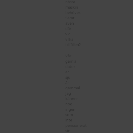
nästa
maskin
behöver.
Samt
även
där,
vid
vilka
tillfällen?
Vår
gamla
dator
är
sju
år
gammal.
Jag
känner
nog
ingen
som
inte
pensionerat
sin