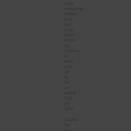
tung
avvägning
mellan
pros
and
cons.
Samt,
måste
jag
erkänna,
en
stort
steg
att
ta
för
en
snåljåp
som
jag
själv!
Givetvis
har
frun