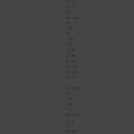
med
målet
att
återigen
ta
mig
till
Täby
och
Apple
Store.
Inget
kunde
stoppa
mig!
Förutom
sex
små
ord.
”Vi
behöver
nog
en
bärbar