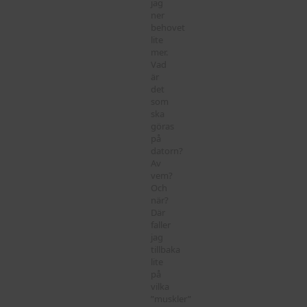
jag
ner
behovet
lite
mer.
Vad
är
det
som
ska
göras
på
datorn?
Av
vem?
Och
när?
Där
faller
jag
tillbaka
lite
på
vilka
”muskler”