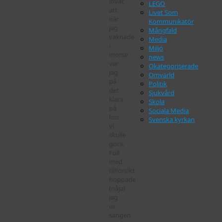
lovar,
LEGO
att
Livet Som
när
Kommunikatör
jag
Mångfald
vaknade
Media
i
Miljö
morse
news
var
Okategoriserade
jag
Omvärld
på
Politik
det
Sjukvård
klara
Skola
på
Sociala Media
hur
Svenska kyrkan
vi
skulle
göra.
Full
med
tillförsikt
hoppade
(nåja)
jag
ur
sängen