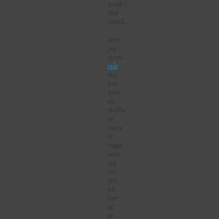
ändå”!
Skit
också…
Som
jag
skrev
igår
,
det
här
med
att
skaffa
en
dator
är
inget
som
jag
tar
lätt
på.
Det
är
en