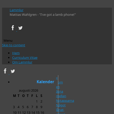
Lammlur
Mattias Wahlgren - "I've got a lamb phone!"
Menu
Skip to content
Hem
Curriculum Vitae
Om Lammlur
«
Kalender
Som
en
augusti 2026
åsna
M
T
O
T
F
L
S
mellan
hötapparna
1
2
Något
3
4
5
6
7
8
9
lånat,
10
11
12
13
14
15
16