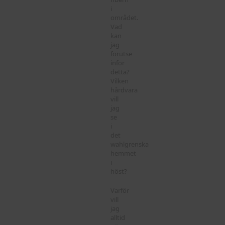
i
området.
Vad
kan
jag
förutse
inför
detta?
Vilken
hårdvara
vill
jag
se
i
det
wahlgrenska
hemmet
i
höst?
Varför
vill
jag
alltid