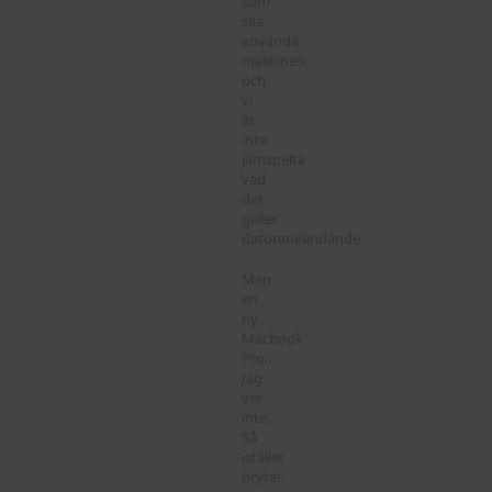
som
ska
använda
maskinen,
och
vi
är
inte
jämspelta
vad
det
gäller
datoranvändande.
Men
en
ny
Macbook
Pro…
Jag
vet
inte.
Så
istället
bryter