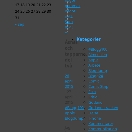
något
17
18
19
20
21
22
23
gammalt,
något
24
25
26
27
28
29
30
nytt.
31
Som
« sep
mig!
»
Kategorier
Åsnan
och
#Blogg100
tapparna,
Almedalen
del
Apple
Arbete
två
Blogdump
Blogg24
26
Comic
april
Comic Strip
2015
Film
|
27
Fritid
april
Gotland
2015
Gotlandstrafiken
#Blogg100
,
Hälsa
Apple
,
iPhone
Blogdump
Kommentarer
Jag
Kommunikation