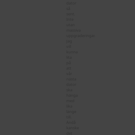
dator
så
sent.
Inte
utan
massiva
uppgraderingar.
Jag
vill
kunna
lita
på
att
vår
nästa
dator
ska
hänga
med
lika
länge
till.
Ändå
kanske
det