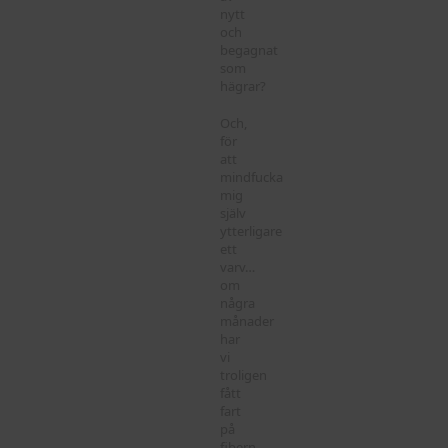
nytt
och
begagnat
som
hägrar?
Och,
för
att
mindfucka
mig
själv
ytterligare
ett
varv…
om
några
månader
har
vi
troligen
fått
fart
på
fibern