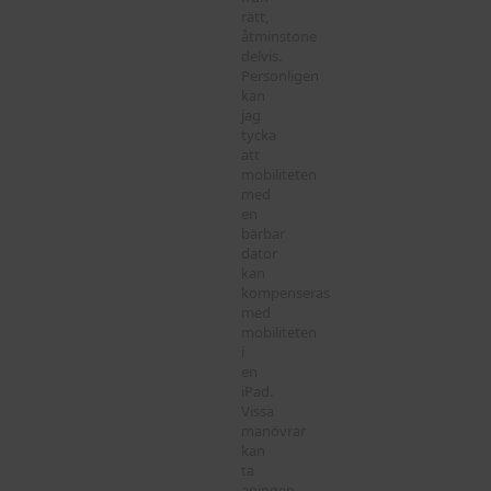
rätt,
åtminstone
delvis.
Personligen
kan
jag
tycka
att
mobiliteten
med
en
bärbar
dator
kan
kompenseras
med
mobiliteten
i
en
iPad.
Vissa
manövrar
kan
ta
aningen