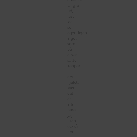
längre
tid,
fast
jag
ser
egentligen
inget
som
på
allvar
sätter
käppar
i
det
hjulet.
Men
det
är
inte
bara
jag
utan
också
hon