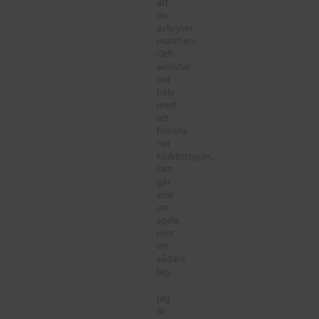
att
de
avbryter
matchen.
Och
avslutar
det
hela
med
att
bränna
ner
klubbstugan.
Det
går
inte
att
spela
mot
ett
sådant
lag.
Jag
är