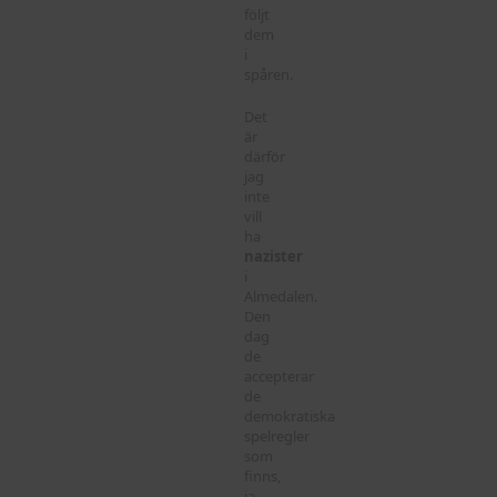
följt
dem
i
spåren.
Det
är
därför
jag
inte
vill
ha
nazister
i
Almedalen.
Den
dag
de
accepterar
de
demokratiska
spelregler
som
finns,
ja