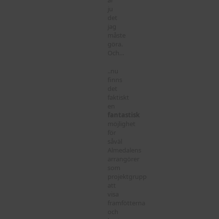
ju
det
jag
måste
göra.
Och…
..nu
finns
det
faktiskt
en
fantastisk
möjlighet
för
såväl
Almedalens
arrangörer
som
projektgrupp
att
visa
framfötterna
och