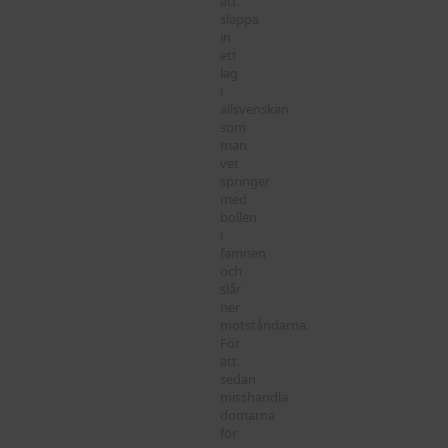
att
släppa
in
ett
lag
i
allsvenskan
som
man
vet
springer
med
bollen
i
famnen
och
slår
ner
motståndarna.
För
att
sedan
misshandla
domarna
för