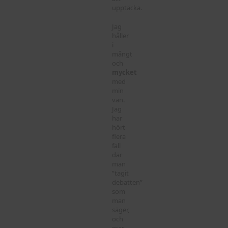
upptäcka.
Jag
håller
i
mångt
och
mycket
med
min
vän.
Jag
har
hört
flera
fall
där
man
”tagit
debatten”
som
man
säger,
och