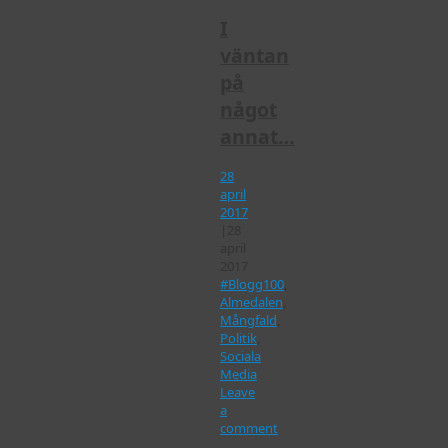
I
väntan
på
något
annat…
28
april
2017
|
28
april
2017
#Blogg100
,
Almedalen
,
Mångfald
,
Politik
,
Sociala
Media
Leave
a
comment