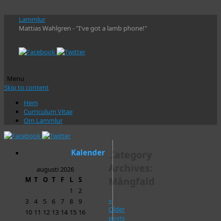
Lammlur
Mattias Wahlgren - "I've got a lamb phone!"
Menu
Skip to content
Hem
Curriculum Vitae
Om Lammlur
Kalender
Category
Archives:
augusti 2026
Mångfald
M
T
O
T
F
L
S
1
2
«
3
4
5
6
7
8
9
Older
10
11
12
13
14
15
16
posts