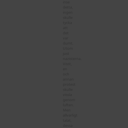
inse
detta,
ingen
skulle
tycka
att
det
var
dumt.
Utom
just
nazisterna.
Visst,
en
och
annan
protest
skulle
vissla
genom
luften.
Men
allvarligt
talat,
dessa