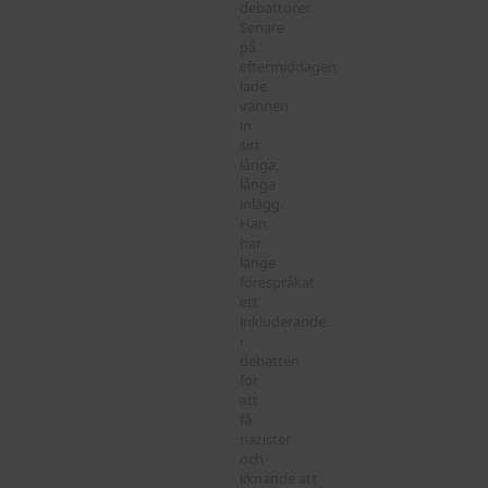
debattörer.
Senare
på
eftermiddagen
lade
vännen
in
sitt
långa,
långa
inlägg.
Han
har
länge
förespråkat
ett
inkluderande
i
debatten
för
att
få
nazister
och
liknande att