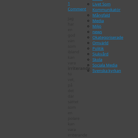
1
Livet Som
Comment
Kommunikatör
Mångfald
Jag
Media
har
Miljö
en
news
god
Okategoriserade
vän
Omvärld
som
Politik
ibland
Sjukvård
kan
Skola
vara
Sociala Media
irriterande
.
Svenska kyrkan
Ni
vet,
på
det
där
sättet
som
en
polare
kan
vara
irriterande