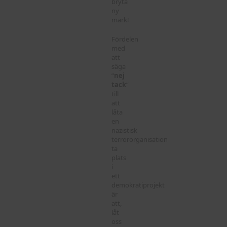
bryta
ny
mark!
Fördelen
med
att
säga
”
nej
tack
”
till
att
låta
en
nazistisk
terrororganisation
ta
plats
i
ett
demokratiprojekt
är
att,
låt
oss