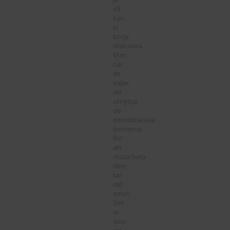
då
kan
vi
börja
diskutera.
Men
när
de
väljer
att
utnyttja
de
demokratiska
formerna
för
att
motarbeta
dem
tar
det
emot.
Det
är
som