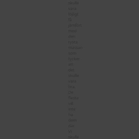
skulle
vara
löjligt
få
jämfört
med
den
tysta
massan
som
tycker
att
det
skulle
vara
bra.
De
flesta
vill
inte
ha
dem
där.
Vi
skulle