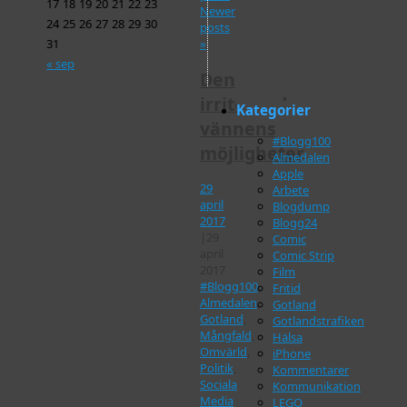
17
18
19
20
21
22
23
Newer
24
25
26
27
28
29
30
posts
»
31
« sep
Den
irriterande
Kategorier
vännens
#Blogg100
möjligheter
Almedalen
Apple
29
Arbete
april
Blogdump
2017
Blogg24
|
29
Comic
april
Comic Strip
2017
Film
#Blogg100
,
Fritid
Almedalen
,
Gotland
Gotland
,
Gotlandstrafiken
Mångfald
,
Hälsa
Omvärld
,
iPhone
Politik
,
Kommentarer
Sociala
Kommunikation
Media
LEGO