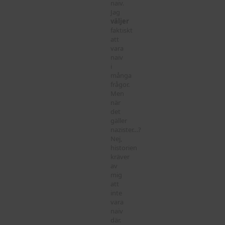
naiv.
Jag
väljer
faktiskt
att
vara
naiv
i
många
frågor.
Men
när
det
gäller
nazister…?
Nej,
historien
kräver
av
mig
att
inte
vara
naiv
där.