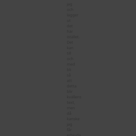
jag
och
lägger
ut
det
här
istället.
Det
kan
till
och
med
bli
så
att
detta
blir
kvällens
text,
men
då
kanske
jag
får
erbjuda