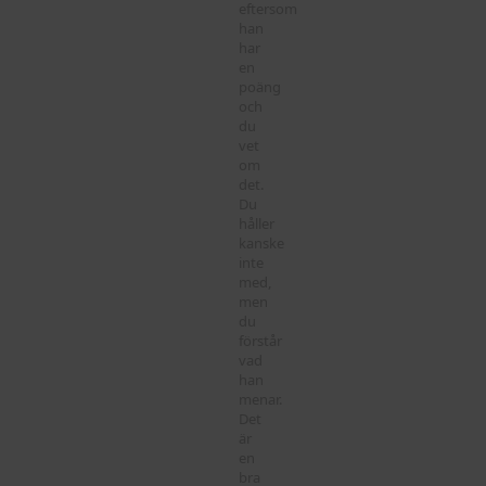
eftersom
han
har
en
poäng
och
du
vet
om
det.
Du
håller
kanske
inte
med,
men
du
förstår
vad
han
menar.
Det
är
en
bra