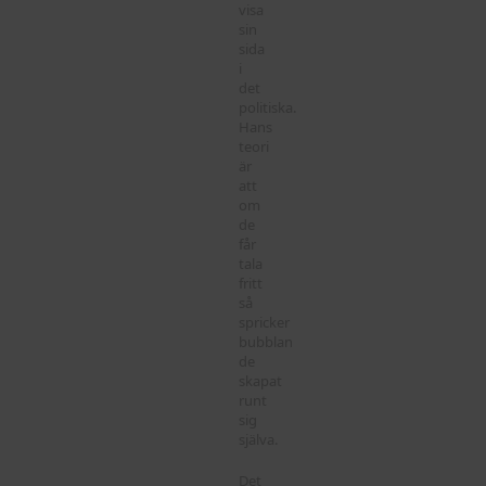
visa
sin
sida
i
det
politiska.
Hans
teori
är
att
om
de
får
tala
fritt
så
spricker
bubblan
de
skapat
runt
sig
själva.
Det