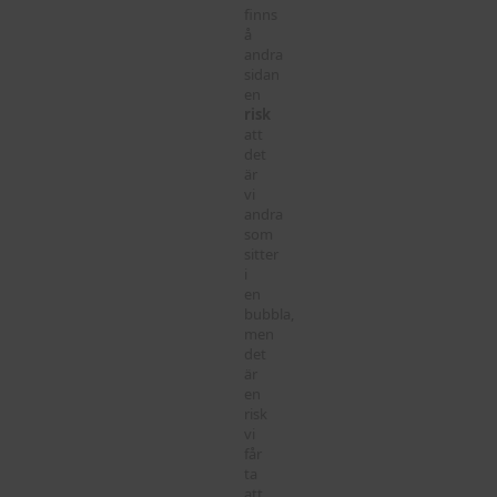
finns
å
andra
sidan
en
risk
att
det
är
vi
andra
som
sitter
i
en
bubbla,
men
det
är
en
risk
vi
får
ta
att