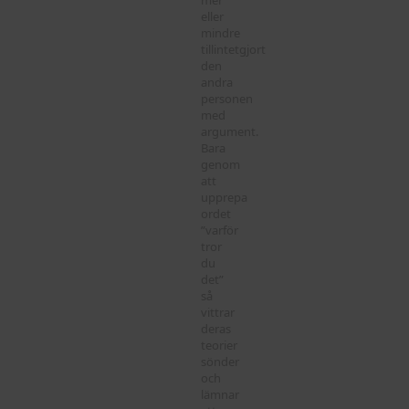
mer
eller
mindre
tillintetgjort
den
andra
personen
med
argument.
Bara
genom
att
upprepa
ordet
”varför
tror
du
det”
så
vittrar
deras
teorier
sönder
och
lämnar