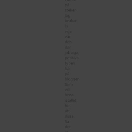
på
steken.
Jag
brukar
ju
vilja
var
den
där
jobbiga,
positiva
typen
här
på
bloggen.
Som
vill
hissa
istället
för
att
dissa.
Så
det
är