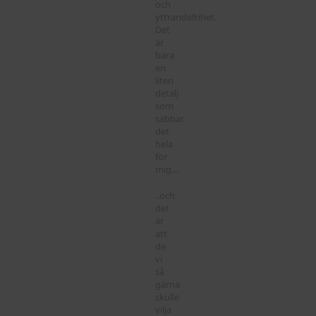
och
yttrandefrihet.
Det
är
bara
en
liten
detalj
som
sabbar
det
hela
för
mig…
..och
det
är
att
de
vi
så
gärna
skulle
vilja