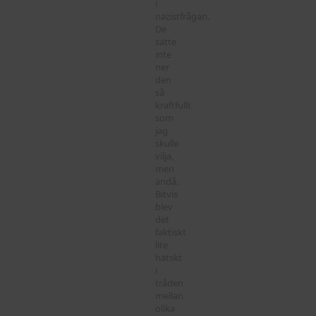
i
nazistfrågan.
De
satte
inte
ner
den
så
kraftfullt
som
jag
skulle
vilja,
men
ändå.
Bitvis
blev
det
faktiskt
lite
hätskt
i
tråden
mellan
olika