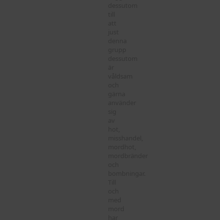
dessutom
till
att
just
denna
grupp
dessutom
är
våldsam
och
gärna
använder
sig
av
hot,
misshandel,
mordhot,
mordbränder
och
bombningar.
Till
och
med
mord
har