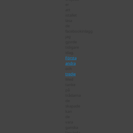
er
att
istället
läsa
de
facebookinlägg
jag
gjorde
tidigare
idag.
Första
,
andra
och
tredje
.
Med
tanke
på
trådarna
de
skapade
kan
de
vara
ganska
läsvärda