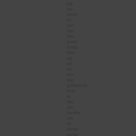
Jag
har
skrivit
en
text.
Den
blev
precis
färdig.
Men
jag
vill
att
den
ska
godkännas
först
av
den
det
handlar
om.
Så
därför
väntar