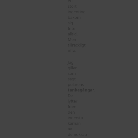
ett
stort
ingenting
bakom
sig.
Inte
alltid.
Men
tillräckligt
ofta.
Jag
gillar
som
sagt
polarens
tankegångar
.
De
lyfter
fram
den
innersta
kärnan
av
demokrati