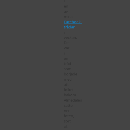
i
en
av
mina
Facebook-
trådar
i
veckan.
Det
var
i
en
tråd
som
började
med
att
folket
bakom
Almedalen
satte
ner
foten,
sort
of,