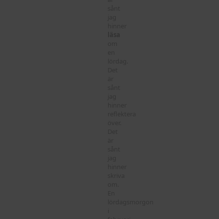
sånt
jag
hinner
läsa
om
en
lördag.
Det
är
sånt
jag
hinner
reflektera
över.
Det
är
sånt
jag
hinner
skriva
om.
En
lördagsmorgon
i