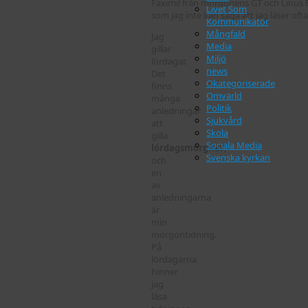
Faximil från morgonens GT och Linus 
Livet Som
som jag inte kan säga att jag läser oft
Kommunikatör
Mångfald
Jag
Media
gillar
Miljö
lördagar.
news
Det
Okategoriserade
finns
Omvärld
många
Politik
anledningar
Sjukvård
att
Skola
gilla
Sociala Media
lördagsmorgnar
,
Svenska kyrkan
och
en
av
anledningarna
är
min
morgontidning.
På
lördagarna
hinner
jag
läsa