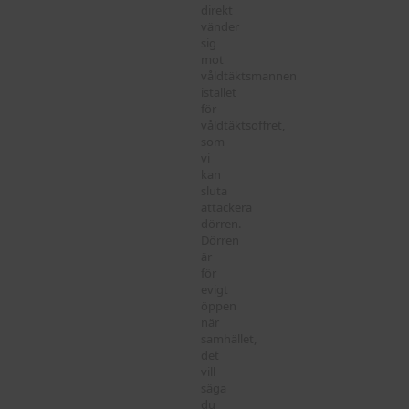
direkt
vänder
sig
mot
våldtäktsmannen
istället
för
våldtäktsoffret,
som
vi
kan
sluta
attackera
dörren.
Dörren
är
för
evigt
öppen
när
samhället,
det
vill
säga
du