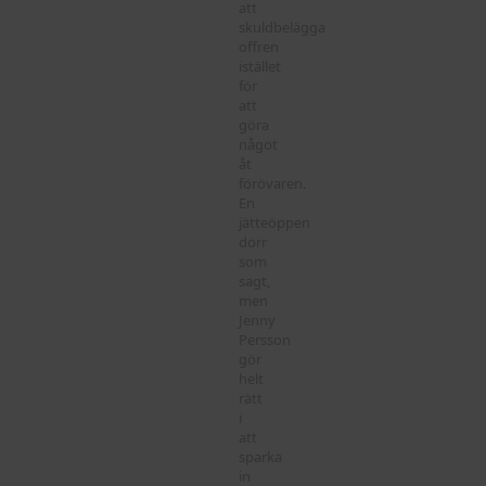
att
skuldbelägga
offren
istället
för
att
göra
något
åt
förövaren.
En
jätteöppen
dörr
som
sagt,
men
Jenny
Persson
gör
helt
rätt
i
att
sparka
in