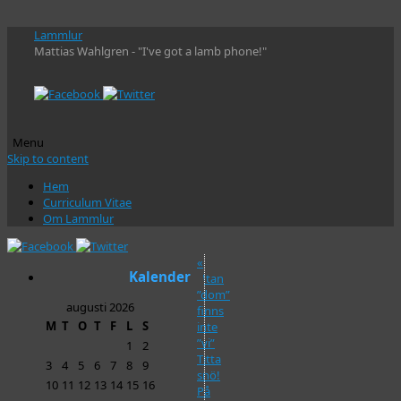
Lammlur
Mattias Wahlgren - "I've got a lamb phone!"
Menu
Skip to content
Hem
Curriculum Vitae
Om Lammlur
«
Kalender
Utan
”dom”
augusti 2026
finns
M
T
O
T
F
L
S
inte
”vi”
1
2
Titta
3
4
5
6
7
8
9
snö!
10
11
12
13
14
15
16
På