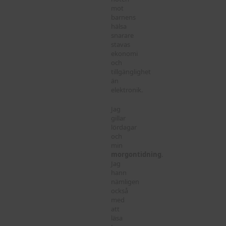
mot
barnens
hälsa
snarare
stavas
ekonomi
och
tillgänglighet
än
elektronik.
Jag
gillar
lördagar
och
min
morgontidning
.
Jag
hann
nämligen
också
med
att
läsa