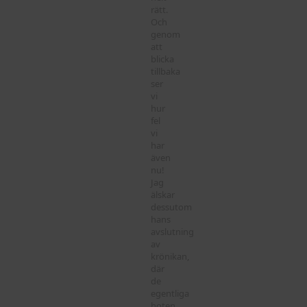
rätt.
Och
genom
att
blicka
tillbaka
ser
vi
hur
fel
vi
har
även
nu!
Jag
älskar
dessutom
hans
avslutning
av
krönikan,
där
de
egentliga
hoten