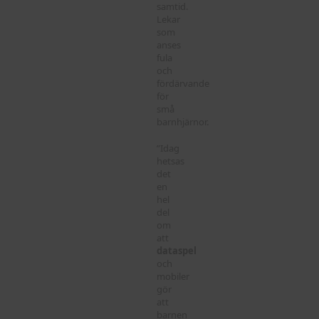
samtid.
Lekar
som
anses
fula
och
fördärvande
för
små
barnhjärnor.
”Idag
hetsas
det
en
hel
del
om
att
dataspel
och
mobiler
gör
att
barnen