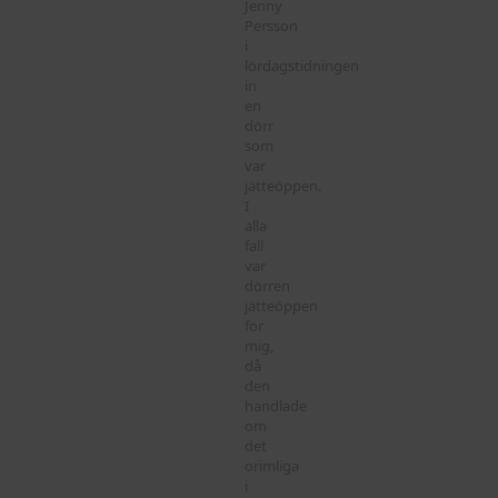
Jenny
Persson
i
lördagstidningen
in
en
dörr
som
var
jätteöppen.
I
alla
fall
var
dörren
jätteöppen
för
mig,
då
den
handlade
om
det
orimliga
i