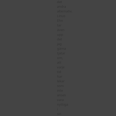
det
andra
alternativ.
Linus
Ehn
tar
även
upp
det
jag
gärna
tjatar
om,
att
varje
tid
har
lekar
som
inte
anses
vara
nyttiga
i
sin