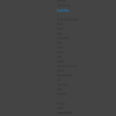
Jenny
Perssons
krönika
i
lördagsbladet.
Den
läser
jag
ungefär
lika
ofta
som
jag
läser
sportsidorna,
men
bevisligen
så
händer
det
ibland.
Ärligt
talat
sparkade