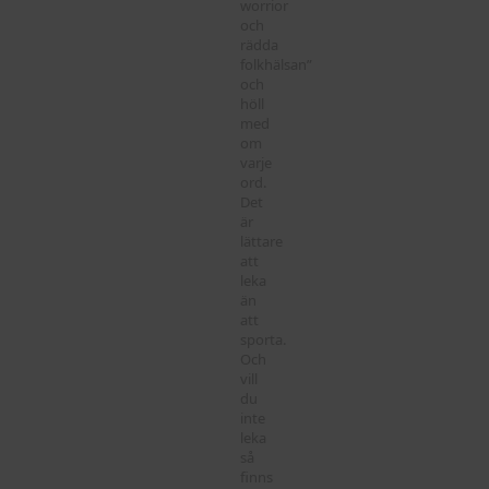
worrior
och
rädda
folkhälsan”
och
höll
med
om
varje
ord.
Det
är
lättare
att
leka
än
att
sporta.
Och
vill
du
inte
leka
så
finns