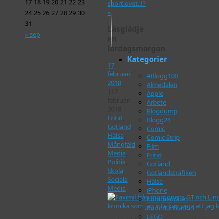
17
18
19
20
21
22
23
sportlovet..!?
»
24
25
26
27
28
29
30
31
Läsglädje
« sep
en
lördagsmorgon
Kategorier
17
februari
#Blogg100
2018
Almedalen
|
17
Apple
februari
Arbete
2018
Blogdump
Fritid
,
Blogg24
Gotland
,
Comic
Hälsa
,
Comic Strip
Mångfald
,
Film
Media
,
Fritid
Politik
,
Gotland
Skola
,
Gotlandstrafiken
Sociala
Hälsa
Media
iPhone
Kommentarer
Kommunikation
LEGO