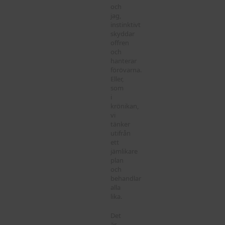
och
jag,
instinktivt
skyddar
offren
och
hanterar
förövarna.
Eller,
som
i
krönikan,
vi
tänker
utifrån
ett
jämlikare
plan
och
behandlar
alla
lika.
Det
är