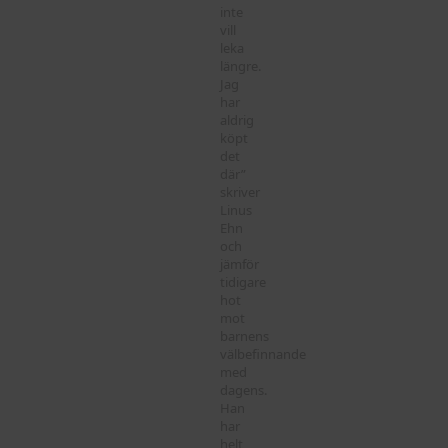
inte
vill
leka
längre.
Jag
har
aldrig
köpt
det
där”
skriver
Linus
Ehn
och
jämför
tidigare
hot
mot
barnens
välbefinnande
med
dagens.
Han
har
helt