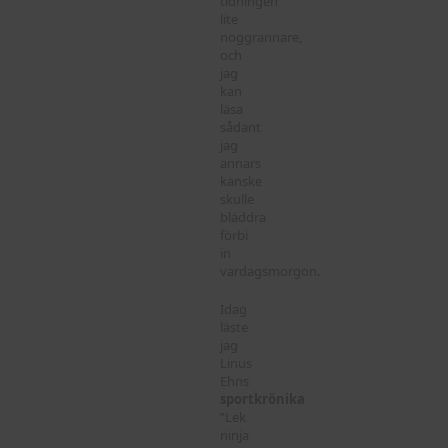
tidningen
lite
noggrannare,
och
jag
kan
läsa
sådant
jag
annars
kanske
skulle
bläddra
förbi
in
vardagsmorgon.
Idag
läste
jag
Linus
Ehns
sportkrönika
”Lek
ninja