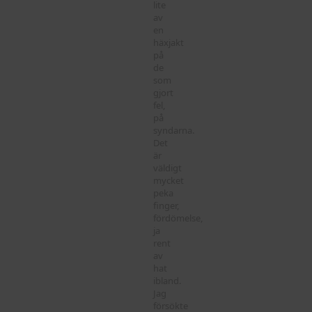
lite
av
en
häxjakt
på
de
som
gjort
fel,
på
syndarna.
Det
är
väldigt
mycket
peka
finger,
fördömelse,
ja
rent
av
hat
ibland.
Jag
försökte