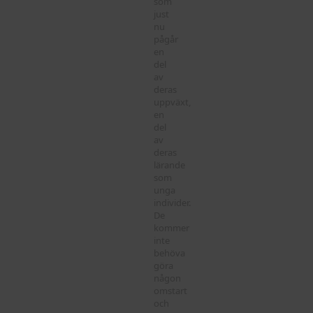
som
just
nu
pågår
en
del
av
deras
uppväxt,
en
del
av
deras
lärande
som
unga
individer.
De
kommer
inte
behöva
göra
någon
omstart
och