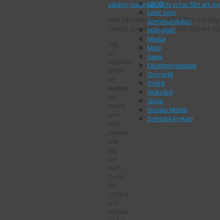
LEGO
Livet Som
Den här veckan har vi fått lära oss nå
Kommunikatör
väldigt gammalt. Och vi har fått ett 
Mångfald
Media
Jag
Miljö
är
news
uppväxt
Okategoriserade
under
Omvärld
en
Politik
annan
Sjukvård
tid.
Skola
Precis
Sociala Media
som
Svenska kyrkan
min
pappa.
När
jag
var
barn
fanns
det
uttryck
och
sociala