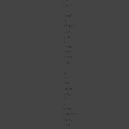
”hur”
och
”vad”.
Hur
någon
gjort
eller
vad
denne
gjort.
Snart
nog,
och
jag
tror
det
redan
börjat,
får
vi
veta
”varför”.
Varför
den