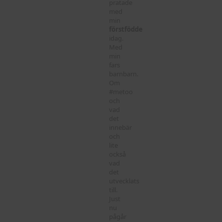
pratade
med
min
förstfödde
idag.
Med
min
fars
barnbarn.
Om
#metoo
och
vad
det
innebär
och
lite
också
vad
det
utvecklats
till.
Just
nu
pågår