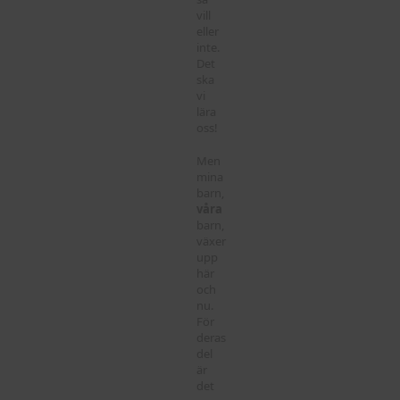
vill
eller
inte.
Det
ska
vi
lära
oss!
Men
mina
barn,
våra
barn,
växer
upp
här
och
nu.
För
deras
del
är
det