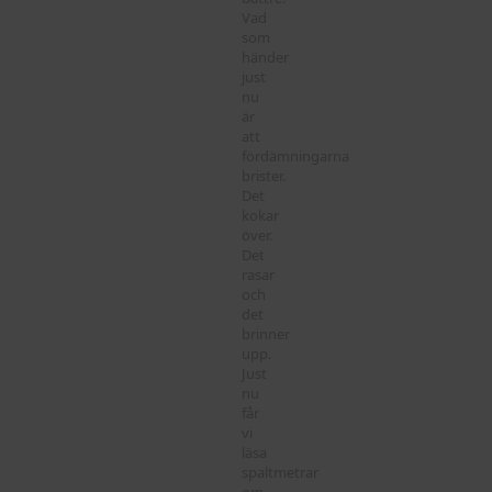
Vad
som
händer
just
nu
är
att
fördämningarna
brister.
Det
kokar
över.
Det
rasar
och
det
brinner
upp.
Just
nu
får
vi
läsa
spaltmetrar
om