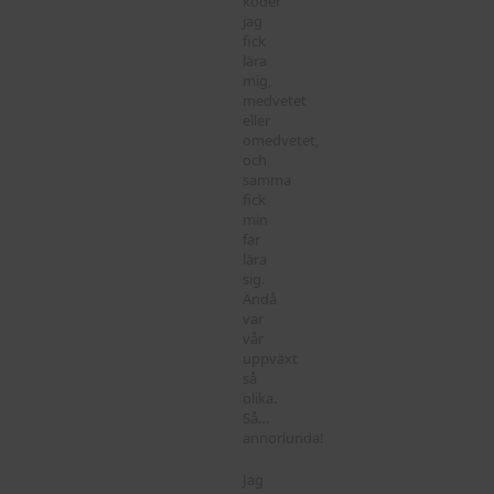
koder
jag
fick
lära
mig,
medvetet
eller
omedvetet,
och
samma
fick
min
far
lära
sig.
Ändå
var
vår
uppväxt
så
olika.
Så…
annorlunda!
Jag