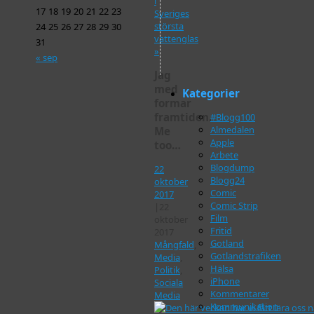
i
17
18
19
20
21
22
23
Sveriges
största
24
25
26
27
28
29
30
vattenglas
31
»
« sep
Jag
med
Kategorier
formar
framtiden.
#Blogg100
Almedalen
Me
Apple
too…
Arbete
Blogdump
22
Blogg24
oktober
Comic
2017
Comic Strip
|
22
Film
oktober
Fritid
2017
Gotland
Mångfald
,
Gotlandstrafiken
Media
,
Hälsa
Politik
,
iPhone
Sociala
Kommentarer
Media
Kommunikation