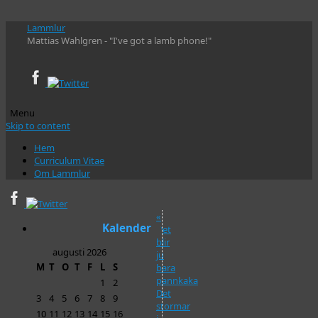
Lammlur
Mattias Wahlgren - "I've got a lamb phone!"
Menu
Skip to content
Hem
Curriculum Vitae
Om Lammlur
«
Kalender
Det
blir
augusti 2026
ju
M
T
O
T
F
L
S
bara
pannkaka
1
2
Det
3
4
5
6
7
8
9
stormar
10
11
12
13
14
15
16