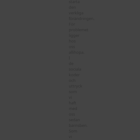
starta
den
verkliga
förändringen.
För
problemet
ligger
hos
oss
allihopa.
I
de
sociala
koder
och
uttryck
som
vi
haft
med
oss
sedan
barnsben.
Som
vi