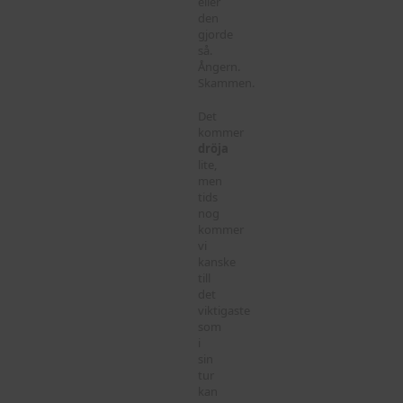
eller
den
gjorde
så.
Ångern.
Skammen.
Det
kommer
dröja
lite,
men
tids
nog
kommer
vi
kanske
till
det
viktigaste
som
i
sin
tur
kan