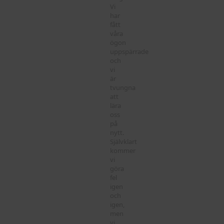
Vi
har
fått
våra
ögon
uppspärrade
och
vi
är
tvungna
att
lära
oss
på
nytt.
Självklart
kommer
vi
göra
fel
igen
och
igen,
men
vi