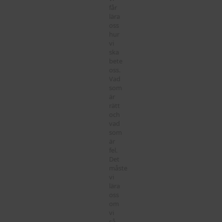
får
lära
oss
hur
vi
ska
bete
oss.
Vad
som
är
rätt
och
vad
som
är
fel.
Det
måste
vi
lära
oss
om
vi
så