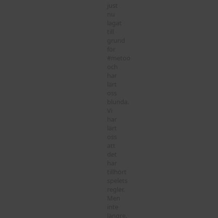
just
nu
lagat
till
grund
för
#metoo
och
har
lärt
oss
blunda.
Vi
har
lärt
oss
att
det
har
tillhört
spelets
regler.
Men
inte
längre.