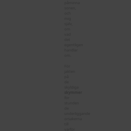
påminna
sonen,
och
mig
själv,
om
vad
det
egentligen
handlar
om.
För
jakten
på
de
skyldiga
skymmer
för
stunden
de
underliggande
orsakerna
till
varför