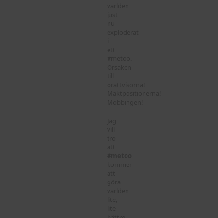
världen
just
nu
exploderat
i
ett
#metoo.
Orsaken
till
orättvisorna!
Maktpositionerna!
Mobbingen!
Jag
vill
tro
att
#metoo
kommer
att
göra
världen
lite,
lite
bättre.