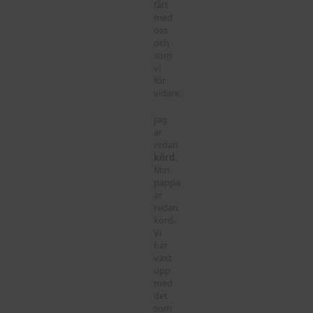
fått
med
oss
och
som
vi
för
vidare.
Jag
är
redan
körd
.
Min
pappa
är
redan
körd.
Vi
har
växt
upp
med
det
som