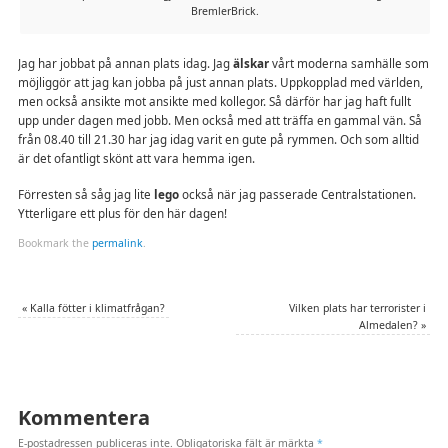
BremlerBrick.
Jag har jobbat på annan plats idag. Jag
älskar
vårt moderna samhälle som
möjliggör att jag kan jobba på just annan plats. Uppkopplad med världen,
men också ansikte mot ansikte med kollegor. Så därför har jag haft fullt
upp under dagen med jobb. Men också med att träffa en gammal vän. Så
från 08.40 till 21.30 har jag idag varit en gute på rymmen. Och som alltid
är det ofantligt skönt att vara hemma igen.
Förresten så såg jag lite
lego
också när jag passerade Centralstationen.
Ytterligare ett plus för den här dagen!
Bookmark the
permalink
.
«
Kalla fötter i klimatfrågan?
Vilken plats har terrorister i
Almedalen?
»
Kommentera
E-postadressen publiceras inte.
Obligatoriska fält är märkta
*