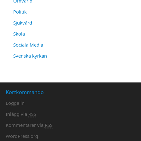
Omvärld
Politik
Sjukvård
Skola
Sociala Media
Svenska kyrkan
Kortkommando
Logga in
Inlägg via
RSS
Kommentarer via
RSS
WordPress.org