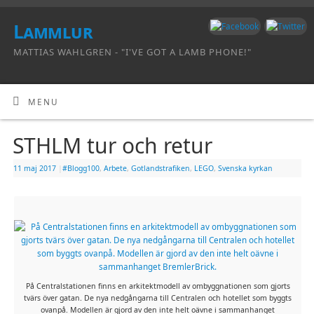
Lammlur
MATTIAS WAHLGREN - "I'VE GOT A LAMB PHONE!"
MENU
STHLM tur och retur
11 maj 2017
|
#Blogg100
,
Arbete
,
Gotlandstrafiken
,
LEGO
,
Svenska kyrkan
På Centralstationen finns en arkitektmodell av ombyggnationen som gjorts
tvärs över gatan. De nya nedgångarna till Centralen och hotellet som byggts
ovanpå. Modellen är gjord av den inte helt oävne i sammanhanget