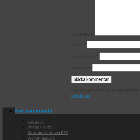
Kommentar
Namn
*
E-postadress
*
Webbplats
Denna webbplats använder Akismet f
bearbetas
.
Kortkommando
Logga in
Inlägg via
RSS
Kommentarer via
RSS
WordPress.org