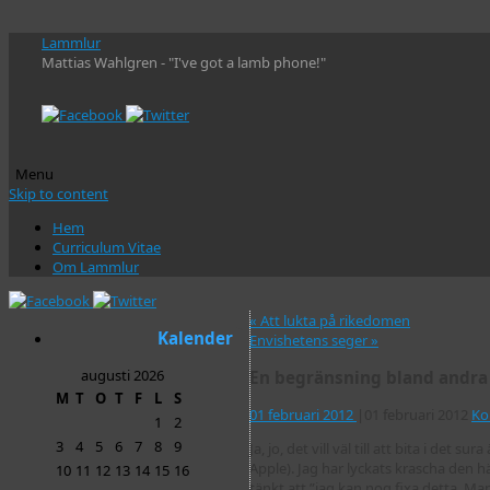
Lammlur
Mattias Wahlgren - "I've got a lamb phone!"
Menu
Skip to content
Hem
Curriculum Vitae
Om Lammlur
«
Att lukta på rikedomen
Kalender
Envishetens seger
»
augusti 2026
En begränsning bland andra
M
T
O
T
F
L
S
01 februari 2012
|
01 februari 2012
Ko
1
2
3
4
5
6
7
8
9
Ja, jo, det vill väl till att bita i det 
Apple). Jag har lyckats krascha den hä
10
11
12
13
14
15
16
tänkt att ”jag kan nog fixa detta. Ma