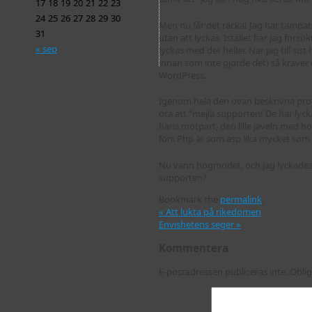
17
18
19
20
21
22
23
24
25
26
27
28
29
30
Men nu får det räcka! Jag har tampa
31
utan att lyckas. Istället har jag förs
« sep
lyckas med det heller. När jag till si
innan som inte gjorde det) så kräve
WordPress.
Igenom hela den ovan beskrivna proces
öra att ”mejla supporten! De har lyck
hans motpart, den lille jäveln med ho
förr. Php är som asp lika mycket som d
Nu vann högmodet, och jag lyckades 
supporten?
Bookmark the
permalink
.
«
Att lukta på rikedomen
Envishetens seger
»
Kommentera
E-postadressen publiceras inte.
Oblig