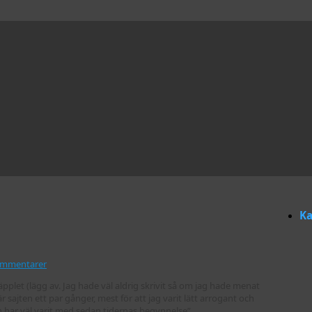
Ka
mmentarer
sura äpplet (lägg av. Jag hade väl aldrig skrivit så om jag hade menat
r sajten ett par gånger, mest för att jag varit lätt arrogant och
n har väl varit med sedan tidernas begynnelse”.