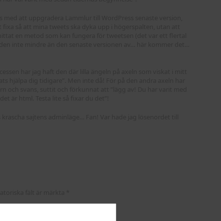
ts med att uppgradera Lammlur till WordPress senaste version,
ökt fixa så att mina tweets ska dyka upp i högerspalten, utan att
st hittat en metod som kan fungera för tweetsen (det var ett flertal
r den inte mindre än den senaste versionen av… här kommer det…
sen har jag haft den där lilla ängeln på axeln som viskat i mitt
ats hjälpa dig tidigare”. Men inte då! För på den andra axeln har
rn och svans, suttit och förkunnat att ”lägg av! Du har varit med
et är html. Testa lite så fixar du det”!
krascha sajtens adminläge… Fan! Var hade jag lösenordet till
atoriska fält är märkta
*