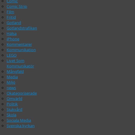
Comic
Comic Strip
Film
Fritid
Gotland
Gotlandstrafiken
Hälsa
iPhone
Kommentarer
Kommunikation
LEGO
Livet Som
Kommunikatör
Mångfald
Media
Miljö
news
Okategoriserade
Omvärld
Politik
Sjukvård
Skola
Sociala Media
Svenska kyrkan