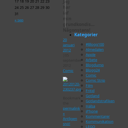
Jag
17
18
19
20
21
22
23
har
24
25
26
27
28
29
30
iaf
31
min
« sep
grundkondis…
Någonstans!
Kategorier
20
#Blogg100
januari
Almedalen
2012
Apple
|
05
Arbete
september
Blogdump
2012
Blogg24
Comic
Comic
Comic Strip
Film
Fritid
Gotland
Bookmark
Gotlandstrafiken
the
Hälsa
permalink
.
iPhone
«
Kommentarer
Äntligen
Kommunikation
snö!
LEGO