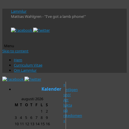
Lammlur
Mattias Wahlgren - "I've got a lamb phone!"
Menu
Skip to content
Hem
Curriculum Vitae
Om Lammlur
«
Kalender
Äntligen
snö!
augusti 2026
Att
M
T
O
T
F
L
S
lukta
på
1
2
rikedomen
3
4
5
6
7
8
9
»
10
11
12
13
14
15
16