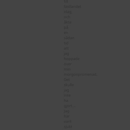
till
fastlandet
idag,
och
åkte
på
en
sådan
tid
att
jag
hoppade
över
min
morgonpromenad.
Det
skulle
jag
inte
ha
gjort…
Jag
har
varit
sjukt