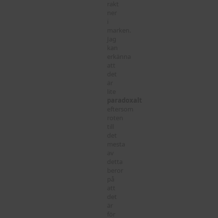
rakt
ner
i
marken.
Jag
kan
erkänna
att
det
är
lite
paradoxalt
eftersom
roten
till
det
mesta
av
detta
beror
på
att
det
är
för