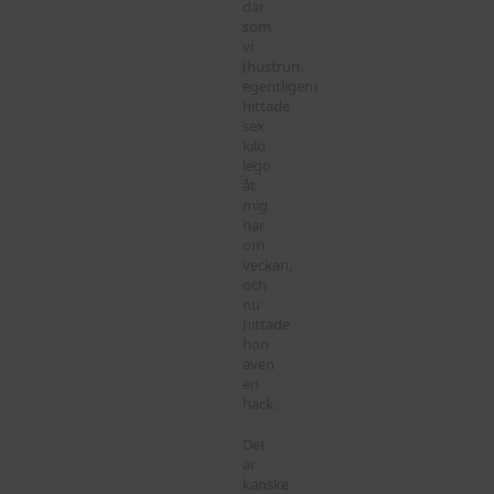
där
som
vi
(hustrun
egentligen)
hittade
sex
kilo
lego
åt
mig
här
om
veckan,
och
nu
hittade
hon
även
en
häck.
Det
är
kanske