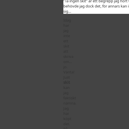
”Ta ingen skit” är ett begrepp jag hört 
behövde jag dock det, för annars kan 
sig…
Idag
har
jag
inte
ett
skit
att
skriva
om…
jo.
Vänta!
Just
skit
kan
jag
faktiskt
nämna.
Jag
har
köpt
det.