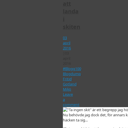
att
landa
i
skiten
03
april
2016
|
03
april
2016
#Blogg100
,
Blogdump
,
Fritid
,
Gotland
,
Miljö
Leave
a
comment