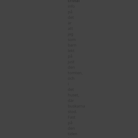
trivial
info
på
det
är
att
jag
som
barn
lekt
på
just
den
tomten,
och
i
det
huset,
där
buskarna
stod.
Fast
på
den
tiden