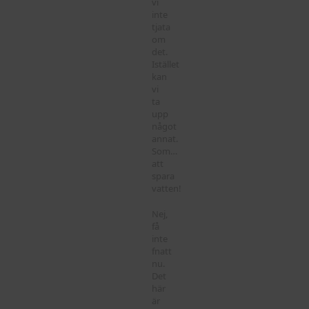
vi
inte
tjata
om
det.
Istället
kan
vi
ta
upp
något
annat.
Som…
att
spara
vatten!
Nej,
få
inte
fnatt
nu.
Det
här
är