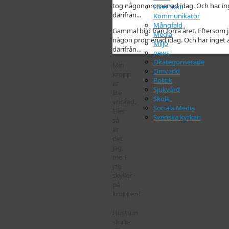
Livet Som
Kommunikatör
Mångfald
Gammal bild från förra året. Eftersom j
Media
någon promenad idag. Och har inget a
Miljö
därifrån…
news
Okategoriserade
Min
Omvärld
kropp
Politik
är
Sjukvård
lite
Skola
vrickad.
Sociala Media
Eller
Svenska kyrkan
så
är
det
jag,
men
jag
skyller
på
kroppen!
Hustrun
skulle