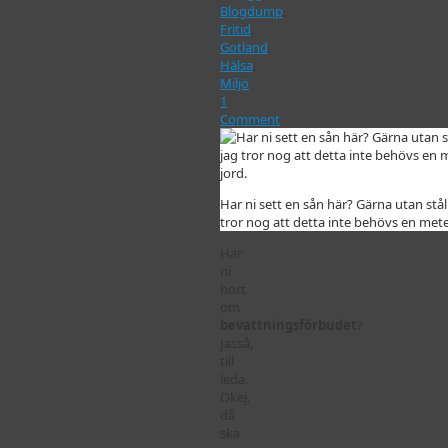
Blogdump
,
Fritid
,
Gotland
,
Hälsa
,
Miljö
1
Comment
Har ni sett en sån här? Gärna utan stå
tror nog att detta inte behövs en mete
Har
ni
hört
om
bevattningsförbudet
?
Jasså,
till
leda.
Okej,
då
ska