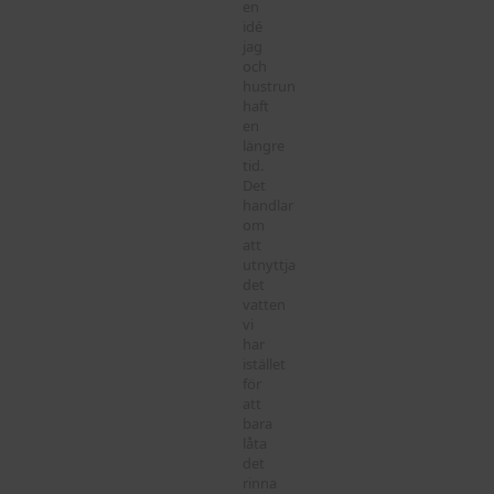
en
idé
jag
och
hustrun
haft
en
längre
tid.
Det
handlar
om
att
utnyttja
det
vatten
vi
har
istället
för
att
bara
låta
det
rinna