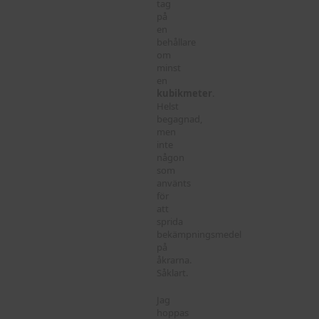
tag
på
en
behållare
om
minst
en
kubikmeter
.
Helst
begagnad,
men
inte
någon
som
använts
för
att
sprida
bekämpningsmedel
på
åkrarna.
Såklart.
Jag
hoppas