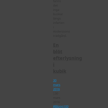
fanns
det
inga
buskar
längs
infarten
i
Anderssons
trädgård.
En
blöt
efterlysning
i
kubik
30
mars
2016
|
30
mars
2016
#Blogg100
,