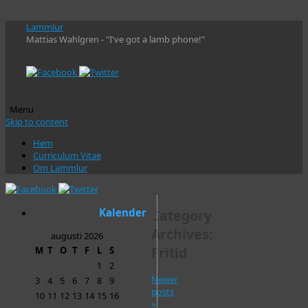
Lammlur
Mattias Wahlgren - "I've got a lamb phone!"
Menu
Skip to content
Hem
Curriculum Vitae
Om Lammlur
Kalender
Category
Archives:
augusti 2026
Fritid
M
T
O
T
F
L
S
1
2
Newer
3
4
5
6
7
8
9
posts
10
11
12
13
14
15
16
»