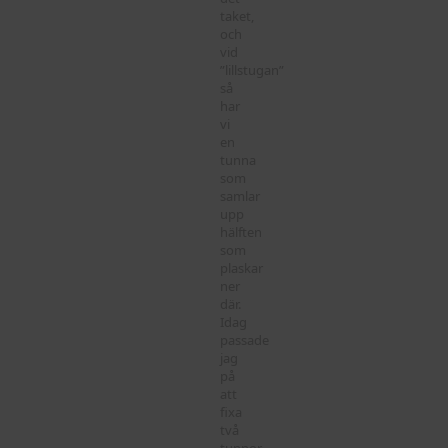
taket,
och
vid
”lillstugan”
så
har
vi
en
tunna
som
samlar
upp
hälften
som
plaskar
ner
där.
Idag
passade
jag
på
att
fixa
två
tunnor