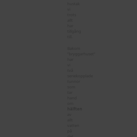
hustak
vi
trots
allt
har
tillgång
till.
Bakom
”bryggarhuset”
har
vi
två
seriekopplade
tunnor
som
tar
hand
om
hälften
av
allt
vatten
på
det