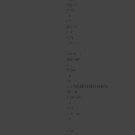
släpet
idag
för
att
skaffa
jord
och
gödsel.
Därmed
släpper
jag
fältet
fritt
för
alla
fekalierelaterade
skämt
internet
nu
kan
komma
på…
Lite