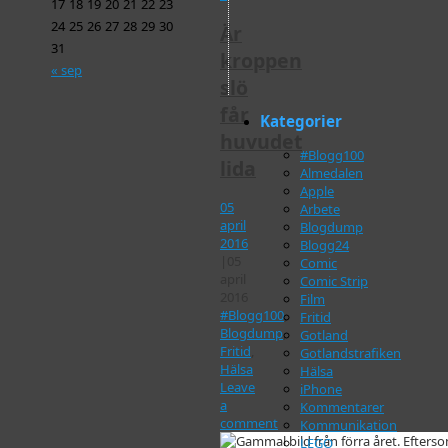
17
18
19
20
21
22
23
24
25
26
27
28
29
30
Är
31
kroppen
« sep
slö
får
Kategorier
huvudet
#Blogg100
lida
Almedalen
Apple
05
Arbete
april
Blogdump
2016
Blogg24
|
05
Comic
april
Comic Strip
2016
Film
#Blogg100
,
Fritid
Blogdump
,
Gotland
Fritid
,
Gotlandstrafiken
Hälsa
Hälsa
Leave
iPhone
a
Kommentarer
comment
Kommunikation
LEGO