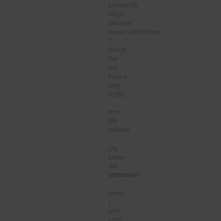
kritikerkår
sågar
senaste
superhjältefilmen.
I
övrigt
har
jag
känna
mig
trygg
i
min
lilla
bubbla.
Jag
kallar
det
semester
!
Men…
I
mitt
jobb