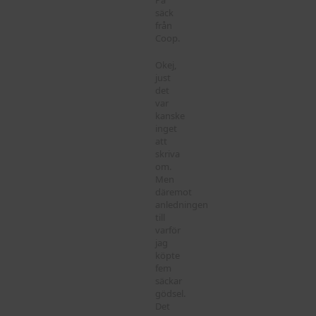
På
säck
från
Coop.
Okej,
just
det
var
kanske
inget
att
skriva
om.
Men
däremot
anledningen
till
varför
jag
köpte
fem
säckar
gödsel.
Det