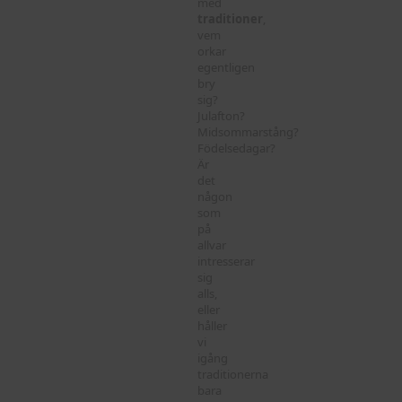
med
traditioner
,
vem
orkar
egentligen
bry
sig?
Julafton?
Midsommarstång?
Födelsedagar?
Är
det
någon
som
på
allvar
intresserar
sig
alls,
eller
håller
vi
igång
traditionerna
bara