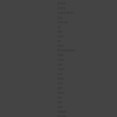
emot
årets
valrörelse?
Jag
menar,
så
där
som
en
liten
förälskelse?
Eller
som
när
man
var
liten
och
det
bara
var
ett
par
dagar
innan