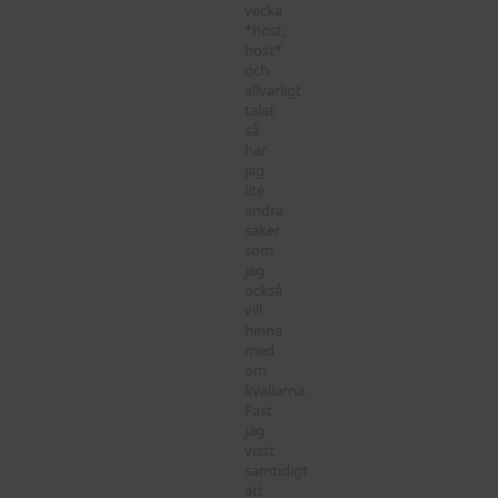
vecka
*host,
host*
och
allvarligt
talat
så
har
jag
lite
andra
saker
som
jag
också
vill
hinna
med
om
kvällarna.
Fast
jag
visst
samtidigt
att