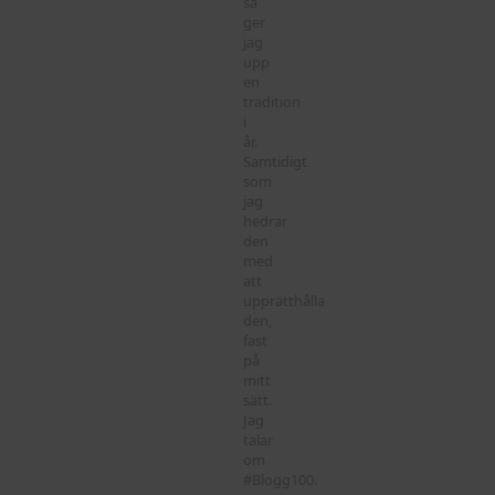
så
ger
jag
upp
en
tradition
i
år.
Samtidigt
som
jag
hedrar
den
med
att
upprätthålla
den,
fast
på
mitt
sätt.
Jag
talar
om
#Blogg100.