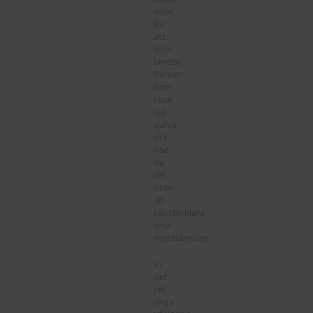
valet
för
att
leda
landet.
Partier
som
visar
sig
själva
och
vad
de
vill
utan
att
idiotförklara
sina
motståndare.
Vi,
det
vill
säga