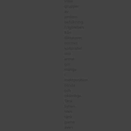
vissa
grupper
av
jordens
befolkning.
Frigörelsen
från
diktatorer,
normer,
könsroller
och
annat
gör
många
i
maktposition
blinda
och
okänsliga.
Tänk
Syrien.
Men
tänk
gärna
även