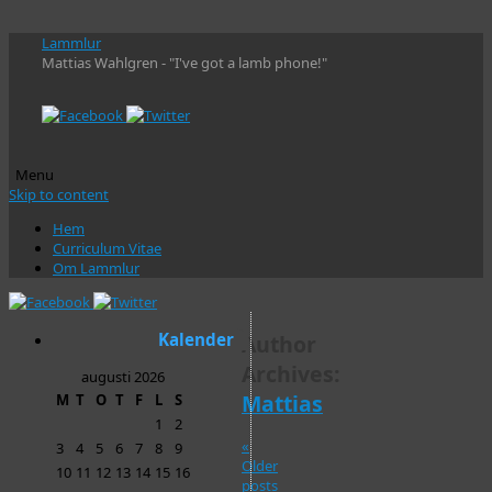
Lammlur
Mattias Wahlgren - "I've got a lamb phone!"
Menu
Skip to content
Hem
Curriculum Vitae
Om Lammlur
Kalender
Author
Archives:
augusti 2026
Mattias
M
T
O
T
F
L
S
1
2
«
3
4
5
6
7
8
9
Older
10
11
12
13
14
15
16
posts