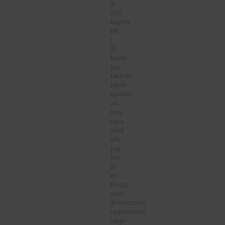
år
och
lagom
till
i
år
hade
jag
faktiskt
tänkt
tanken
att
inte
vara
med
alls.
Jag
har
ju
en
blogg
som
åtminstone
uppdateras
varje