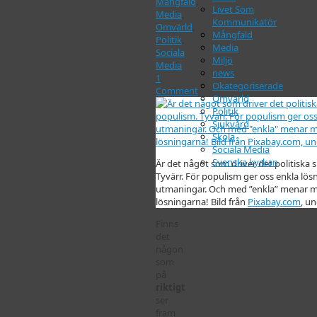
Mångfald
,
Livet Som
Media
,
Kommunikatör
Omvärld
,
Mångfald
Politik
,
Media
Sociala
Miljö
Media
news
1
Okategoriserade
Comment
Omvärld
Politik
Sjukvård
Skola
Sociala Media
Svenska kyrkan
Är det något som driver det politiska s
Tyvärr. För populism ger oss enkla lö
utmaningar. Och med ”enkla” menar ma
lösningarna! Bild från
Pixabay.com
, un
Finns
det
någon
som
på
riktigt
ser
fram