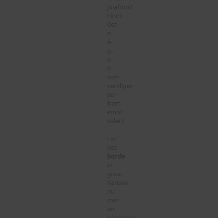
julafton?
Finns
det
n-
å-
g-
o-
n
som
verkligen
ser
fram
emot
valet?
För
det
borde
vi
göra.
Kanske
nu
mer
än
någonsin!