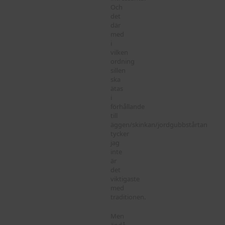
Och
det
där
med
i
vilken
ordning
sillen
ska
ätas
i
förhållande
till
äggen/skinkan/jordgubbstårtan
tycker
jag
inte
är
det
viktigaste
med
traditionen.
Men
ändå,