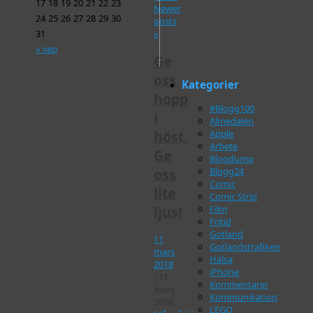
17
18
19
20
21
22
23
Newer
24
25
26
27
28
29
30
posts
»
31
« sep
Ge
oss
Kategorier
hopp
#Blogg100
i
Almedalen
höst.
Apple
Arbete
Ge
Blogdump
oss
Blogg24
Comic
lite
Comic Strip
ljus!
Film
Fritid
Gotland
11
Gotlandstrafiken
mars
Hälsa
2018
iPhone
|
11
Kommentarer
mars
Kommunikation
2018
LEGO