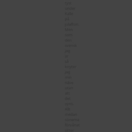
tyst
under
Kalle
på
julafton.
Men
som
den
svensk
jag
är
så
knyter
jag
min
näve
utan
att
det
syns.
Allt
medan
sönerna
förvånat
sitter