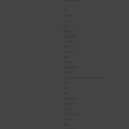
I
en
värld
som
för
första
gången
under
min
livstid
har
stora
problem
med
framtidsförhoppningen
så
har
det
kanske
aldrig
varit
viktigare
med
det