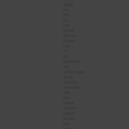
lägga
ner
den.
Jo,
han
ställde
faktiskt
frågan
rakt
ut
på
Facebook
om
utmaningen
skulle
avslutas,
utvecklas
eller
leva
vidare
genom
någon
annan.
Jag
tycker