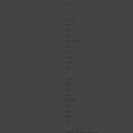
Inte
i
en
värld
som
blir
lite
mörkare
för
varje
dag
som
går…
..men
det
går.
Det
måste
gå.
Det
ska
gå!
Traditioner