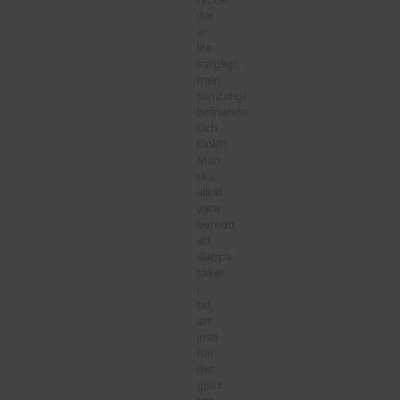
det
är
lite
sorgligt,
men
samtidigt
befriande.
Och
klokt!
Man
ska
alltid
vara
beredd
att
släppa
saker
i
tid,
att
inse
när
det
gjort