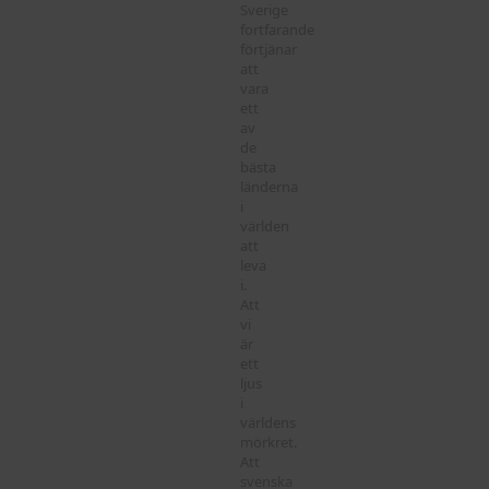
Sverige
fortfarande
förtjänar
att
vara
ett
av
de
bästa
länderna
i
världen
att
leva
i.
Att
vi
är
ett
ljus
i
världens
mörkret.
Att
svenska