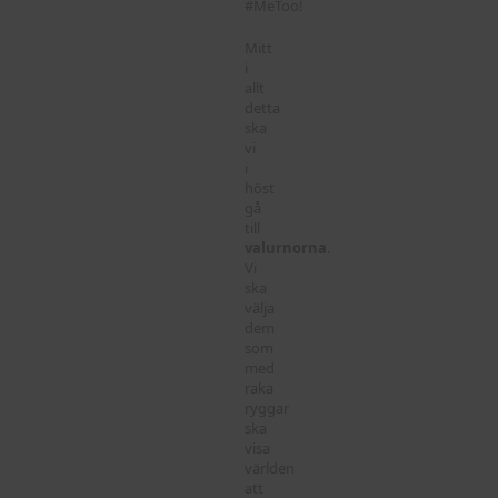
#MeToo!
Mitt
i
allt
detta
ska
vi
i
höst
gå
till
valurnorna
.
Vi
ska
välja
dem
som
med
raka
ryggar
ska
visa
världen
att