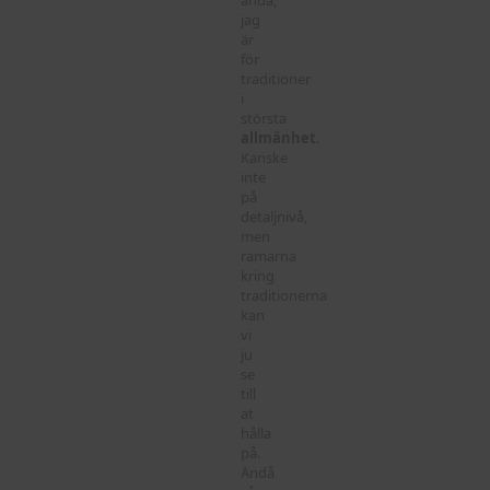
jag
är
för
traditioner
i
största
allmänhet
.
Kanske
inte
på
detaljnivå,
men
ramarna
kring
traditionerna
kan
vi
ju
se
till
at
hålla
på.
Ändå