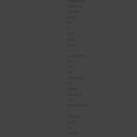
väljarna
,
behöver
partier
som
för
in
vett
och
sans
i
samtalen.
Nu
mer
än
någonsin.
För
aldrig
tidigare
har
demokratin
i
Sverige
varit
så
utsatt