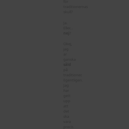
för
traditionernas
skull?
Ja.
Eller…
nej
?
Okej,
jag
är
ganska
såld
på
traditioner.
Egentligen.
Jag
har
gett
upp
att
det
ska
vara
precis