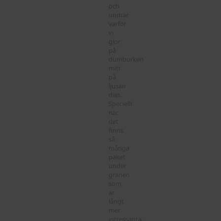
och
undrar
varför
vi
glor
på
dumburken
mitt
på
ljusan
dan.
Speciellt
när
det
finns
så
många
paket
under
granen
som
är
långt
mer
intressanta.