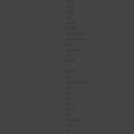
som
idag.
Idag,
när
andra
krafter
motarbetar
demokratin.
När
retoriken
på
nätet,
i
teven,
på
fikarasterna
går
ut
på
att
ljuga,
att
förfalska,
och
att