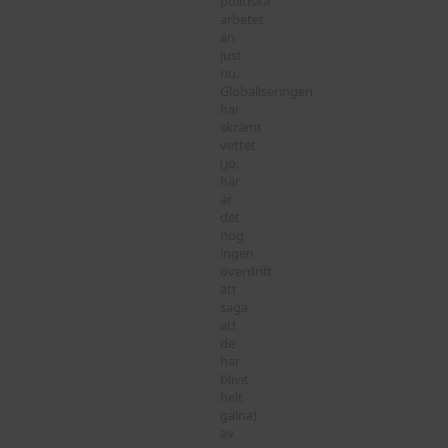
politiska
arbetet
än
just
nu.
Globaliseringen
har
skrämt
vettet
(jo,
här
är
det
nog
ingen
överdrift
att
säga
att
de
har
blivit
helt
galna)
av