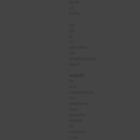
skylla
på
andra.
Jag
vill
se
en
valrörelse
där
tyngdpunkten
ligger
i
respekt
för
sina
medtävlande.
När
politikerna
visar
varandra
respekt
för
varandra
visar