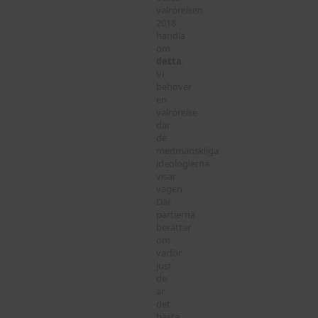
valrörelsen
2018
handla
om
detta
.
Vi
behöver
en
valrörelse
där
de
medmänskliga
ideologierna
visar
vägen.
Där
partierna
berättar
om
varför
just
de
är
det
bästa