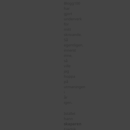
Blogg100
har
gjort
underverk
för
mitt
skrivande.
Så
egentligen,
innerst
inne,
så
ville
jag
hoppa
på
utmaningen
i
år
igen.
Istället
hann
skaparen
Fredrik