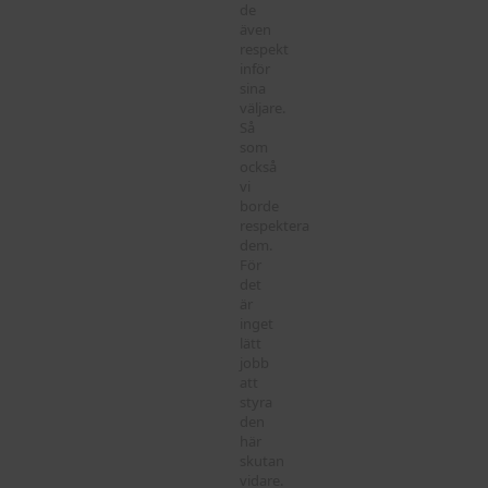
de
även
respekt
inför
sina
väljare.
Så
som
också
vi
borde
respektera
dem.
För
det
är
inget
lätt
jobb
att
styra
den
här
skutan
vidare.