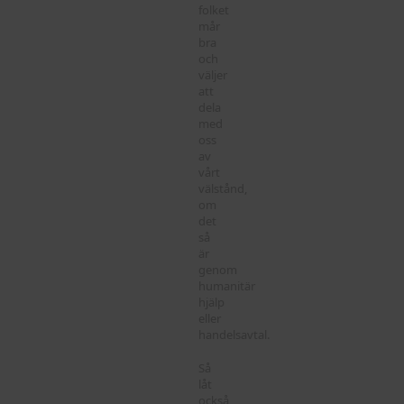
folket
mår
bra
och
väljer
att
dela
med
oss
av
vårt
välstånd,
om
det
så
är
genom
humanitär
hjälp
eller
handelsavtal.
Så
låt
också