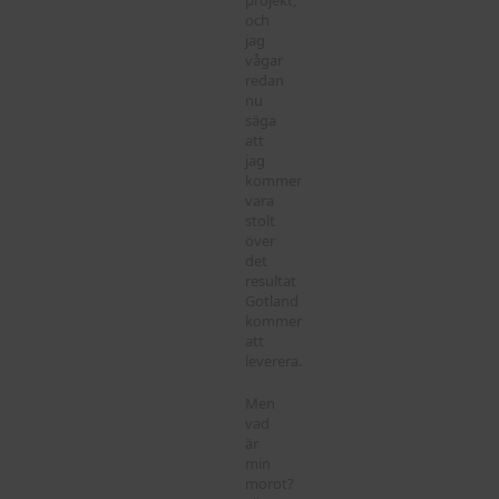
projekt,
och
jag
vågar
redan
nu
säga
att
jag
kommer
vara
stolt
över
det
resultat
Gotland
kommer
att
leverera.
Men
vad
är
min
morot?