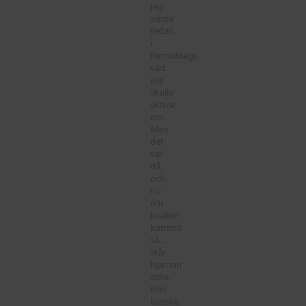
Jag
visste
redan
i
förmiddags
vad
jag
skulle
skriva
om.
Men
det
var
då,
och
nu
när
kvällen
kommit
så…
står
hjärnan
stilla.
Eller
kanske