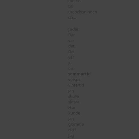
timern
till
utebelysningen
då…
Jäklar!
Där
var
det.
Det
var
ju
om
sommartid
versus
vintertid
jag
skulle
skriva.
Hur
kunde
jag
glömma
det?
Jag