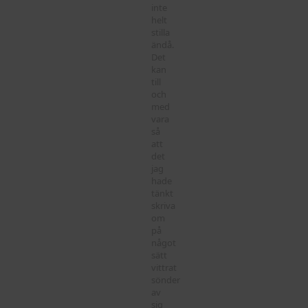
inte
helt
stilla
ändå.
Det
kan
till
och
med
vara
så
att
det
jag
hade
tänkt
skriva
om
på
något
sätt
vittrat
sönder
av
sig