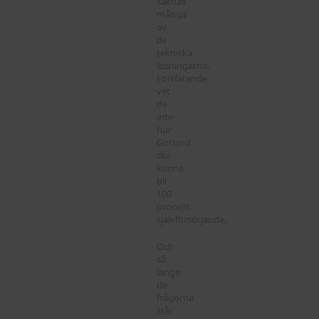
saknas
många
av
de
tekniska
lösningarna.
Fortfarande
vet
de
inte
hur
Gotland
ska
kunna
bli
100
procent
självförsörjande.
Och
så
länge
de
frågorna
står