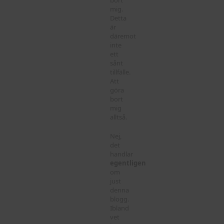
bort
mig.
Detta
är
däremot
inte
ett
sånt
tillfälle.
Att
göra
bort
mig
alltså.
Nej,
det
handlar
egentligen
om
just
denna
blogg.
Ibland
vet