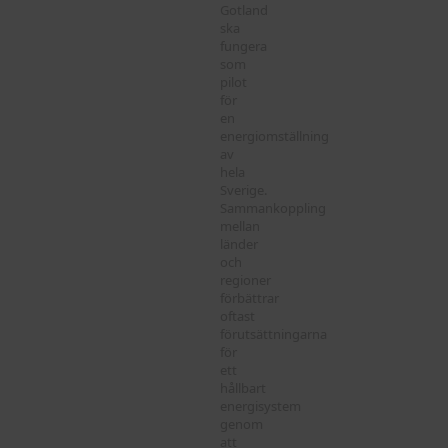
Gotland
ska
fungera
som
pilot
för
en
energiomställning
av
hela
Sverige.
Sammankoppling
mellan
länder
och
regioner
förbättrar
oftast
förutsättningarna
för
ett
hållbart
energisystem
genom
att