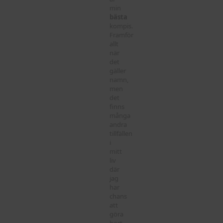
min
bästa
kompis.
Framför
allt
när
det
gäller
namn,
men
det
finns
många
andra
tillfällen
i
mitt
liv
där
jag
har
chans
att
göra