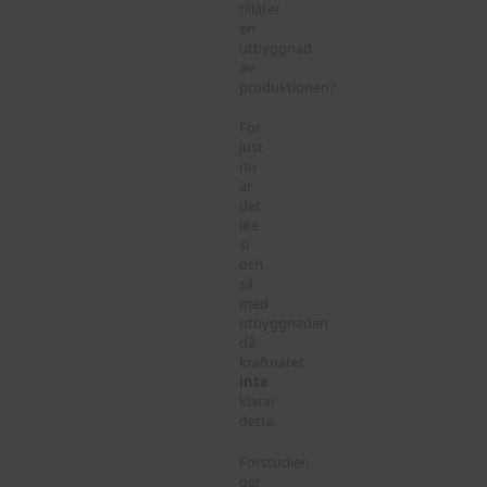
tillåter
en
utbyggnad
av
produktionen?
För
just
nu
är
det
lite
si
och
så
med
utbyggnaden
då
kraftnätet
inte
klarar
detta.
Förstudien
ger