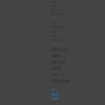
som
bor
på
fastlandet.
Det
uttalandet
gör
mig
rasande!
Minnet
som
porlar
som
en
vårbäck
25
mars
2018
|
25