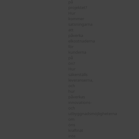
på
projektet?
Hur
kommer
satsningarna
att
påverka
elkostnaderna
för
kunderna
på
ön?
Hur
säkerställs
leveranserna,
och
hur
påverkas
innovations-
och
utbyggnadsmöjligheterna
om
öns
kraftnät
inte