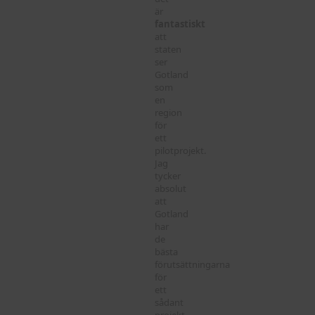
är
fantastiskt
att
staten
ser
Gotland
som
en
region
för
ett
pilotprojekt.
Jag
tycker
absolut
att
Gotland
har
de
bästa
förutsättningarna
för
ett
sådant