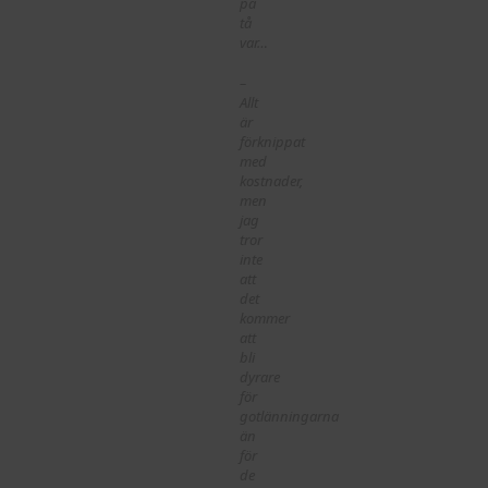
på
tå
var…
–
Allt
är
förknippat
med
kostnader,
men
jag
tror
inte
att
det
kommer
att
bli
dyrare
för
gotlänningarna
än
för
de