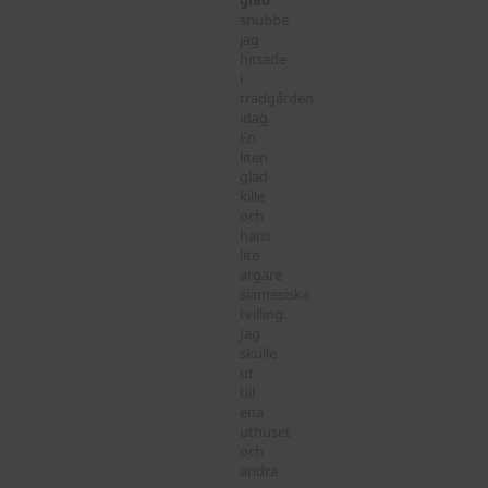
glad
snubbe
jag
hittade
i
trädgården
idag.
En
liten
glad
kille
och
hans
lite
argare
siamesiska
tvilling.
Jag
skulle
ut
till
ena
uthuset
och
ändra