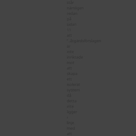
står
nämligen
redan
på
sidan
11
att
”..åtgärdsförslagen
är
inte
inriktade
mot
att
skapa
ett
isolerat
system
då
detta
inte
ligger
i
linje
med
att