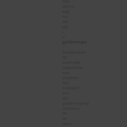
Eller
rättare
sagt,
hur
ska
jag
–
vi
gotlänningar
–
kompenseras
för
eventuella
olägenheter
som
projektet
kan
innebära?
Hur
ska
gotlänningarna
motiveras
till
att
satsa