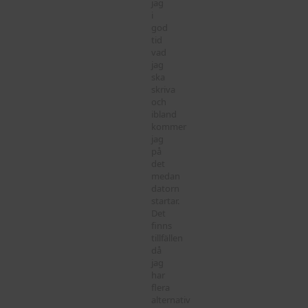
jag
i
god
tid
vad
jag
ska
skriva
och
ibland
kommer
jag
på
det
medan
datorn
startar.
Det
finns
tillfällen
då
jag
har
flera
alternativ