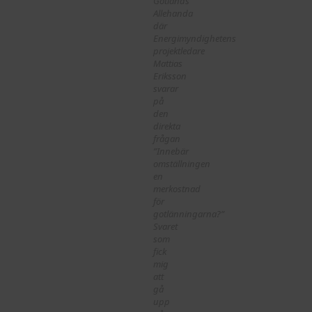
Gotlands
Allehanda
där
Energimyndighetens
projektledare
Mattias
Eriksson
svarar
på
den
direkta
frågan
”Innebär
omställningen
en
merkostnad
för
gotlänningarna?”
Svaret
som
fick
mig
att
gå
upp