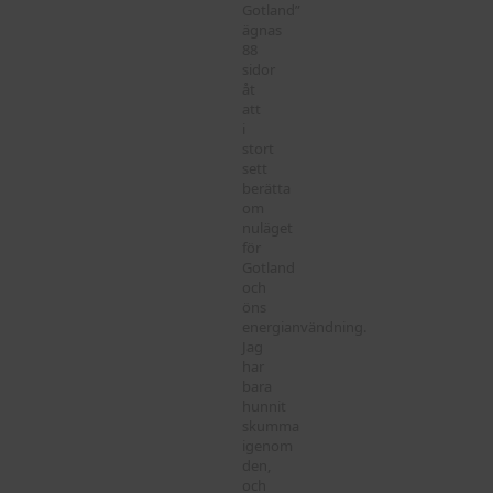
Gotland”
ägnas
88
sidor
åt
att
i
stort
sett
berätta
om
nuläget
för
Gotland
och
öns
energianvändning.
Jag
har
bara
hunnit
skumma
igenom
den,
och