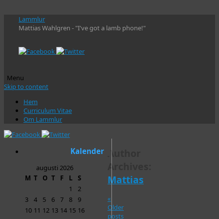
Lammlur
Mattias Wahlgren - "I've got a lamb phone!"
Menu
Skip to content
Hem
Curriculum Vitae
Om Lammlur
Kalender
Author
Archives:
augusti 2026
Mattias
M
T
O
T
F
L
S
1
2
«
3
4
5
6
7
8
9
Older
10
11
12
13
14
15
16
posts