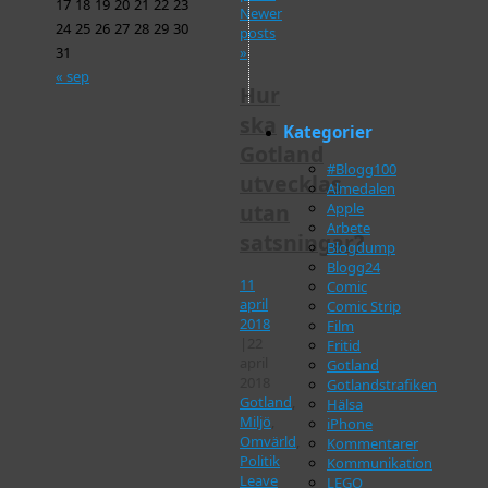
17
18
19
20
21
22
23
Newer
24
25
26
27
28
29
30
posts
»
31
« sep
Hur
ska
Kategorier
Gotland
#Blogg100
utvecklas
Almedalen
utan
Apple
Arbete
satsningar?
Blogdump
Blogg24
11
Comic
april
Comic Strip
2018
Film
|
22
Fritid
april
Gotland
2018
Gotlandstrafiken
Gotland
,
Hälsa
Miljö
,
iPhone
Omvärld
,
Kommentarer
Politik
Kommunikation
Leave
LEGO