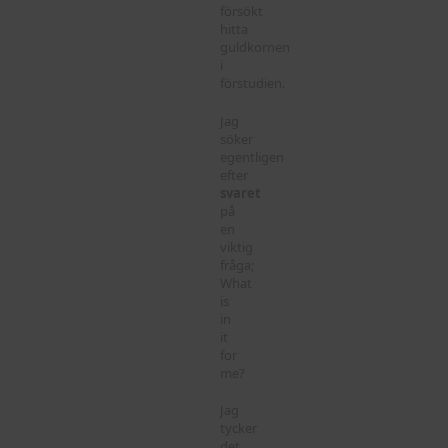
försökt
hitta
guldkornen
i
förstudien.
Jag
söker
egentligen
efter
svaret
på
en
viktig
fråga;
What
is
in
it
for
me?
Jag
tycker
det