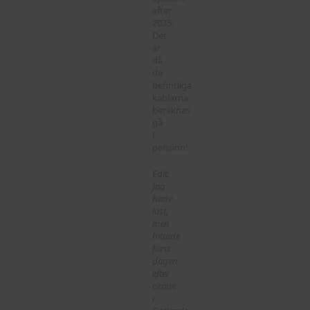
efter
2035.
Det
är
då
de
befintliga
kablarna
beräknas
gå
i
pension!
Edit:
Jag
hade
läst,
men
hittade
först
dagen
efter
citatet
i