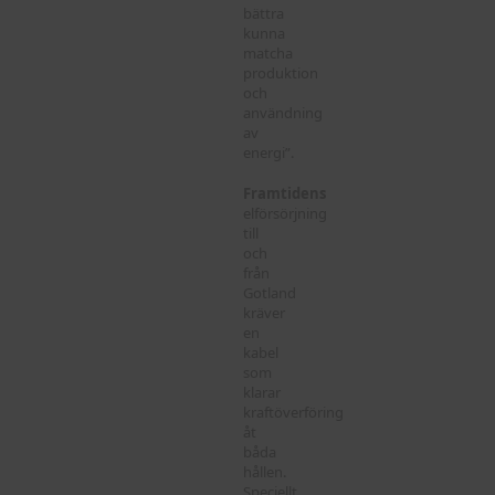
bättra
kunna
matcha
produktion
och
användning
av
energi”.
Framtidens
elförsörjning
till
och
från
Gotland
kräver
en
kabel
som
klarar
kraftöverföring
åt
båda
hållen.
Speciellt