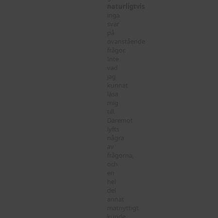
naturligtvis
inga
svar
på
ovanstående
frågor.
Inte
vad
jag
kunnat
läsa
mig
till.
Däremot
lyfts
några
av
frågorna,
och
en
hel
del
annat
matnyttigt
kunde