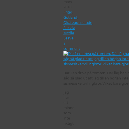
mars
2018
Fritid
,
Gotland
,
Okategoriserade
,
Sociala
Media
Leave
a
comment
Där. I en driva på tomten. Där låg han 
såg så glad ut att jag till en början int
sismesiske tvillingbror. Vilket bara 
Jag
har
ett
minne
som…
inte
riktigt
är