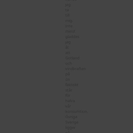
jag
ta
till
mig.
Inte
minst
gladdes
jag
åt
att
Gotland
och
vindkraften
på
ön
faktiskt
står
för
halva
vår
konsumtion.
Övriga
Sverige
ligger
på