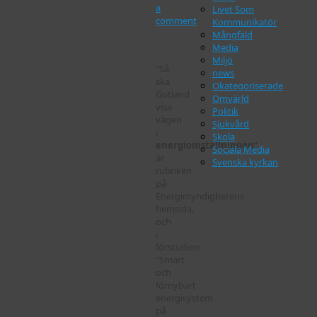
a
Livet Som
comment
Kommunikatör
Mångfald
Media
Miljö
”Så
news
ska
Okategoriserade
Gotland
Omvärld
visa
Politik
vägen
Sjukvård
i
Skola
energiomställningen
”
Sociala Media
är
Svenska kyrkan
rubriken
på
Energimyndighetens
hemsida,
och
i
förstudien
”Smart
och
förnybart
energisystem
på