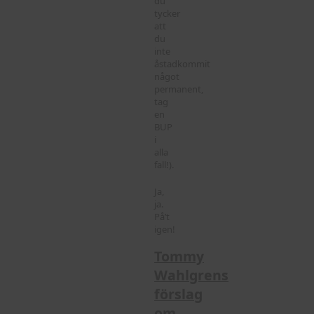
du
tycker
att
du
inte
åstadkommit
något
permanent,
tag
en
BUP
i
alla
fall!).
Ja,
ja.
På’t
igen!
Tommy
Wahlgrens
förslag
om