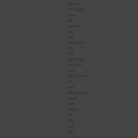
Tommy
Wahlgren
min
far.
Givetvis
kan
min
barndom
och
vårt
släktskap
påverka
min
uppfattning
av
vad
farsgubben
säger
och
tycker.
På
gott
och
ont,
beroende