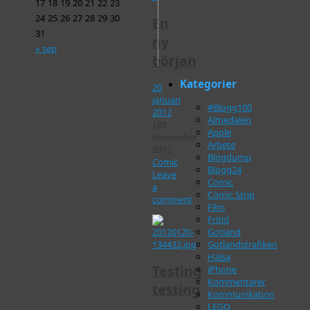
17
18
19
20
21
22
23
24
25
26
27
28
29
30
En
31
ny
« sep
början
Kategorier
20
januari
#Blogg100
2012
Almedalen
|
05
Apple
september
Arbete
2012
Blogdump
Comic
Blogg24
Leave
Comic
a
Comic Strip
comment
Film
Fritid
Gotland
Gotlandstrafiken
Hälsa
Testing
iPhone
Kommentarer
testing
Kommunikation
LEGO