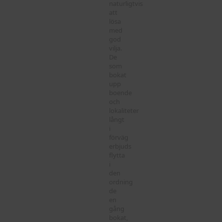
naturligtvis
att
lösa
med
god
vilja.
De
som
bokat
upp
boende
och
lokaliteter
långt
i
förväg
erbjuds
flytta
i
den
ordning
de
en
gång
bokat,