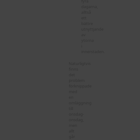
fyra
dagarna,
alltså
ett
bättre
utnyttjande
av
ytorna
i
innerstaden.
Naturligtvis
finns
det
problem
förknippade
med
en
omläggning
till
onsdag-
onsdag,
men
allt
går