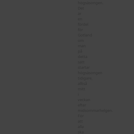
högsäsongen.
Det
är
en
fördel
för
Gotland
om
man
på
detta
sätt
startar
högsäsongen
tidigare,
alltså
mitt
i
veckan
efter
midsommarhelgen.
För
att
alla
ska