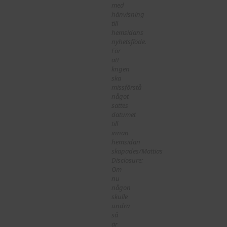
med
hänvisning
till
hemsidans
nyhetsflöde.
För
att
kngen
ska
missförstå
något
sattes
datumet
till
innan
hemsidan
skapades/Mattias
Disclosure:
Om
nu
någon
skulle
undra
så
är