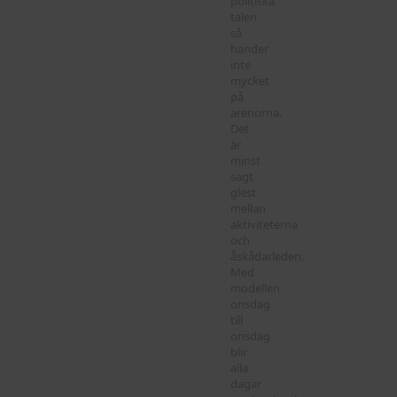
politiska
talen
så
händer
inte
mycket
på
arenorna.
Det
är
minst
sagt
glest
mellan
aktiviteterna
och
åskådarleden.
Med
modellen
onsdag
till
onsdag
blir
alla
dagar