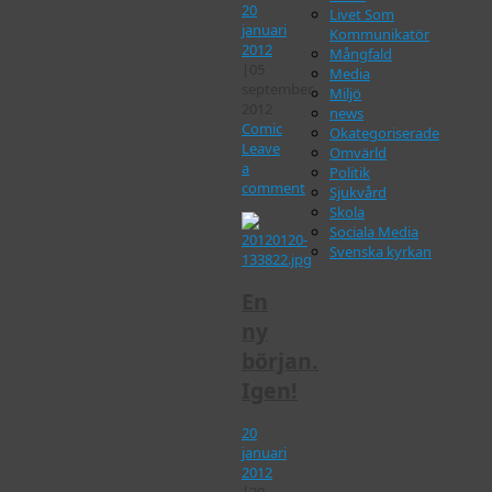
20
Livet Som
januari
Kommunikatör
2012
Mångfald
|
05
Media
september
Miljö
2012
news
Comic
Okategoriserade
Leave
Omvärld
a
Politik
comment
Sjukvård
Skola
Sociala Media
Svenska kyrkan
En
ny
början.
Igen!
20
januari
2012