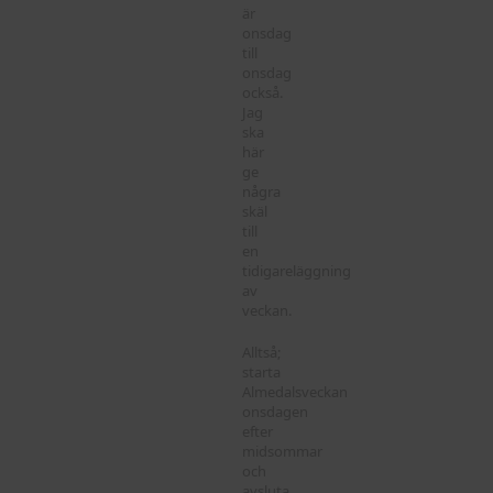
är
onsdag
till
onsdag
också.
Jag
ska
här
ge
några
skäl
till
en
tidigareläggning
av
veckan.
Alltså;
starta
Almedalsveckan
onsdagen
efter
midsommar
och
avsluta