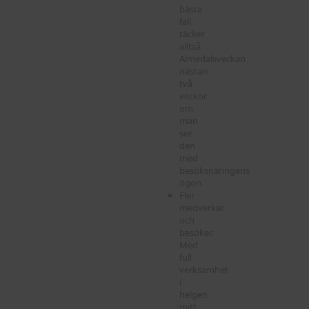
bästa
fall
täcker
alltså
Almedalsveckan
nästan
två
veckor
om
man
ser
den
med
besöksnäringens
ögon.
Fler
medverkar
och
besöker.
Med
full
verksamhet
i
helgen
mitt