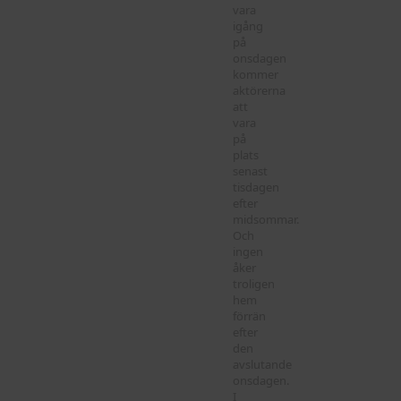
vara
igång
på
onsdagen
kommer
aktörerna
att
vara
på
plats
senast
tisdagen
efter
midsommar.
Och
ingen
åker
troligen
hem
förrän
efter
den
avslutande
onsdagen.
I