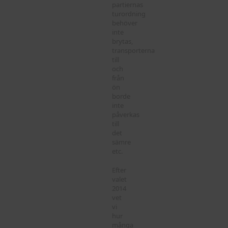
partiernas
turordning
behöver
inte
brytas,
transporterna
till
och
från
ön
borde
inte
påverkas
till
det
sämre
etc.
Efter
valet
2014
vet
vi
hur
många