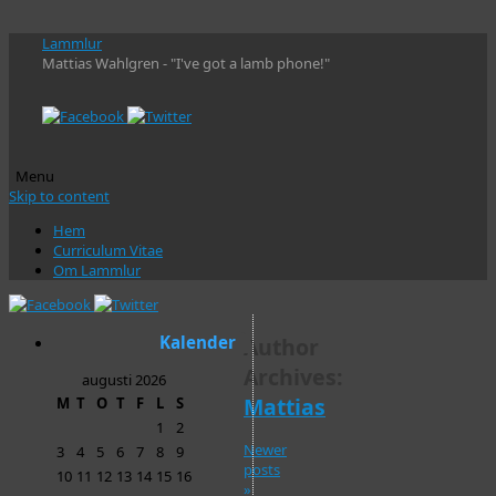
Lammlur
Mattias Wahlgren - "I've got a lamb phone!"
Menu
Skip to content
Hem
Curriculum Vitae
Om Lammlur
Kalender
Author
Archives:
augusti 2026
Mattias
M
T
O
T
F
L
S
1
2
Newer
3
4
5
6
7
8
9
posts
10
11
12
13
14
15
16
»