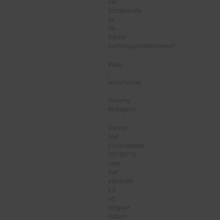
väl
fortfarande
av
de
lokala
partiorganisationerna?
Visby
i
sommartid
Tommy
Wahlgren
Denna
text
publicerades
20130712,
men
har
placerats
på
ett
tidigare
datum