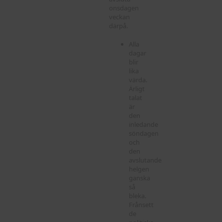
onsdagen
veckan
därpå.
Alla
dagar
blir
lika
värda.
Ärligt
talat
är
den
inledande
söndagen
och
den
avslutande
helgen
ganska
så
bleka.
Frånsett
de