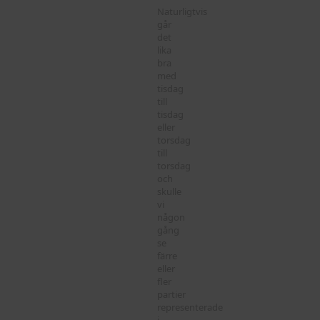
Naturligtvis
går
det
lika
bra
med
tisdag
till
tisdag
eller
torsdag
till
torsdag
och
skulle
vi
någon
gång
se
färre
eller
fler
partier
representerade
i