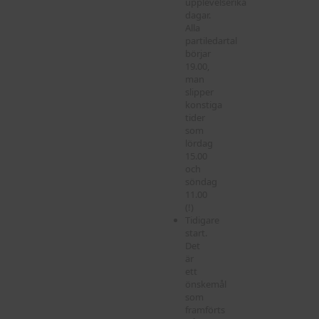
upplevelserika
dagar.
Alla
partiledartal
börjar
19.00,
man
slipper
konstiga
tider
som
lördag
15.00
och
söndag
11.00
(!)
Tidigare
start.
Det
är
ett
önskemål
som
framförts