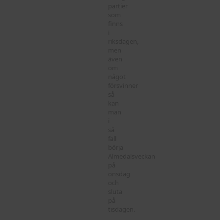
partier
som
finns
i
riksdagen,
men
även
om
något
försvinner
så
kan
man
i
så
fall
börja
Almedalsveckan
på
onsdag
och
sluta
på
tisdagen.