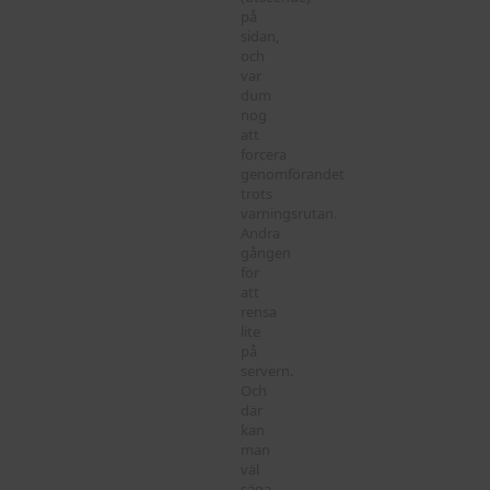
på
sidan,
och
var
dum
nog
att
forcera
genomförandet
trots
varningsrutan.
Andra
gången
för
att
rensa
lite
på
servern.
Och
där
kan
man
väl
säga