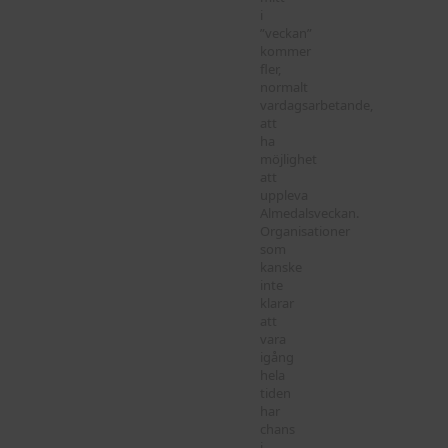
i
”veckan”
kommer
fler,
normalt
vardagsarbetande,
att
ha
möjlighet
att
uppleva
Almedalsveckan.
Organisationer
som
kanske
inte
klarar
att
vara
igång
hela
tiden
har
chans
i