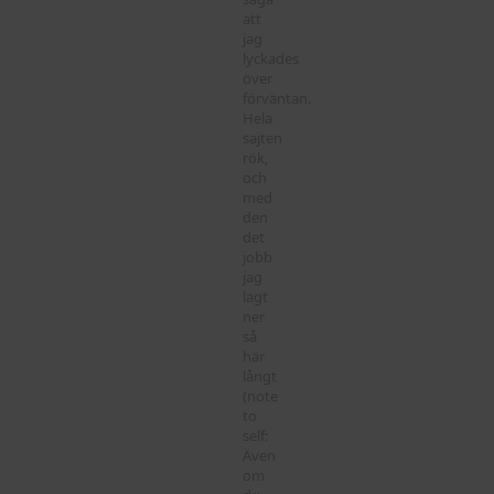
att
jag
lyckades
över
förväntan.
Hela
sajten
rök,
och
med
den
det
jobb
jag
lagt
ner
så
här
långt
(note
to
self:
Även
om