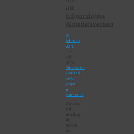
att
tidigarelägga
Almedalsveckan
01
februari
2010
|
12
juli
2013
Almedalen
,
Gotland
,
news
Leave
a
comment
Onsdag
till
onsdag
är
också
en