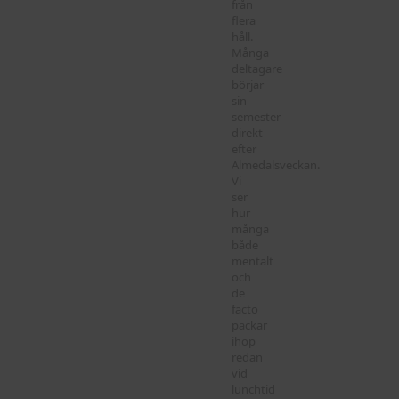
från
flera
håll.
Många
deltagare
börjar
sin
semester
direkt
efter
Almedalsveckan.
Vi
ser
hur
många
både
mentalt
och
de
facto
packar
ihop
redan
vid
lunchtid