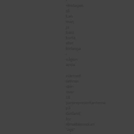
riksdagen
så
kan
man
ju
bara
korta
eller
förlänga
i
någon
ända.
Härmed
lämnas
idén
över
till
partirepresentanterna
på
Gotland,
för
Almedalsveckan
”ägs”