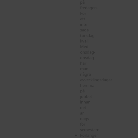
på
fredagen.
För
att
inte
säga
torsdag
kväll.
Med
onsdag-
onsdag
har
man
några
avvecklingsdagar
hemma
på
jobbet
innan
det
är
dags
för
semestern.
Förlänger