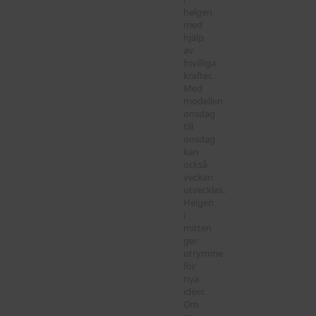
helgen
med
hjälp
av
frivilliga
krafter.
Med
modellen
onsdag
till
onsdag
kan
också
veckan
utvecklas.
Helgen
i
mitten
ger
utrymme
för
nya
idéer.
Om