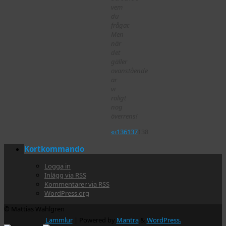
vem
du
frågar.
Men
när
det
gäller
ovanstående
är
vi
roligt
nog
överrens!
«
‹
136
137
138
Kortkommando
Logga in
Inlägg via
RSS
Kommentarer via
RSS
WordPress.org
© Mattias Wahlgren
Lammlur
| Powered by
Mantra
&
WordPress.