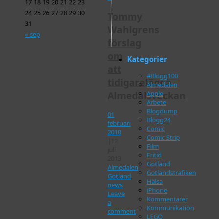
17
18
19
20
21
22
23
24
25
26
27
28
29
30
Tommy
31
Wahlgrens
« sep
förslag
om
Kategorier
att
#Blogg100
tidigarelägga
Almedalen
Almedalsveckan
Apple
Arbete
Blogdump
01
Blogg24
februari
Comic
2010
Comic Strip
|
12
Film
juli
Fritid
2013
Gotland
Almedalen
,
Gotlandstrafiken
Gotland
,
Hälsa
news
iPhone
Leave
Kommentarer
a
Kommunikation
comment
LEGO