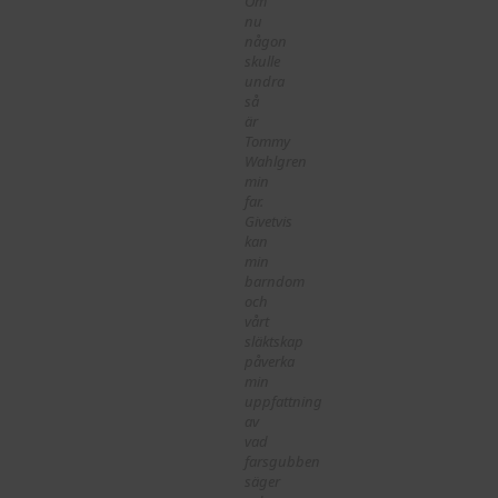
Om
nu
någon
skulle
undra
så
är
Tommy
Wahlgren
min
far.
Givetvis
kan
min
barndom
och
vårt
släktskap
påverka
min
uppfattning
av
vad
farsgubben
säger