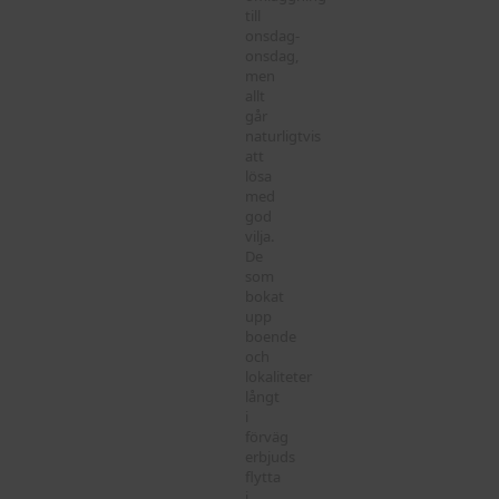
till
onsdag-
onsdag,
men
allt
går
naturligtvis
att
lösa
med
god
vilja.
De
som
bokat
upp
boende
och
lokaliteter
långt
i
förväg
erbjuds
flytta
i