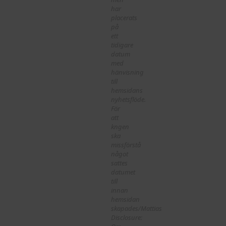
har
placerats
på
ett
tidigare
datum
med
hänvisning
till
hemsidans
nyhetsflöde.
För
att
kngen
ska
missförstå
något
sattes
datumet
till
innan
hemsidan
skapades/Mattias
Disclosure: