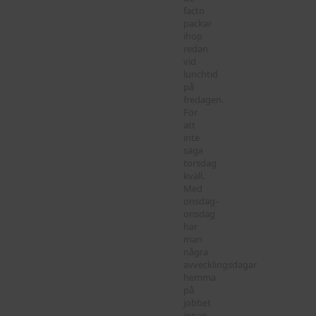
facto
packar
ihop
redan
vid
lunchtid
på
fredagen.
För
att
inte
säga
torsdag
kväll.
Med
onsdag-
onsdag
har
man
några
avvecklingsdagar
hemma
på
jobbet
innan