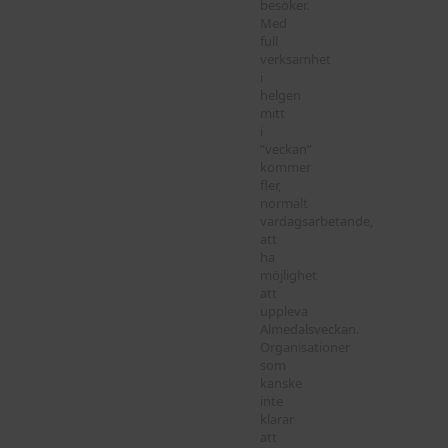
besöker.
Med
full
verksamhet
i
helgen
mitt
i
”veckan”
kommer
fler,
normalt
vardagsarbetande,
att
ha
möjlighet
att
uppleva
Almedalsveckan.
Organisationer
som
kanske
inte
klarar
att