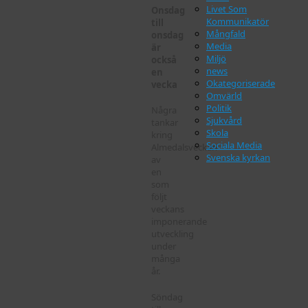
Livet Som
Onsdag
Kommunikatör
till
Mångfald
onsdag
Media
är
Miljö
också
news
en
Okategoriserade
vecka
Omvärld
Politik
Några
Sjukvård
tankar
Skola
kring
Sociala Media
Almedalsveckan
Svenska kyrkan
av
en
som
följt
veckans
imponerande
utveckling
under
många
år.
Söndag