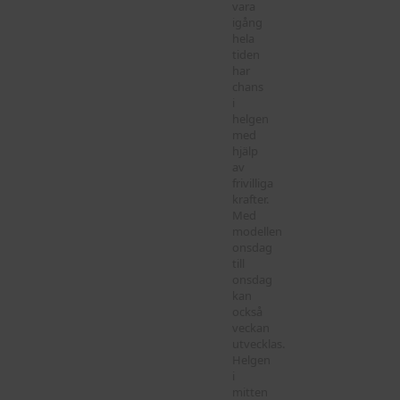
vara
igång
hela
tiden
har
chans
i
helgen
med
hjälp
av
frivilliga
krafter.
Med
modellen
onsdag
till
onsdag
kan
också
veckan
utvecklas.
Helgen
i
mitten