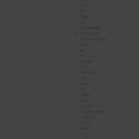
det
är
dags
för
semestern.
Förlänger
högsäsongen.
Det
är
en
fördel
för
Gotland
om
man
på
detta
sätt
startar
högsäsongen
tidigare,
alltså
mitt
i