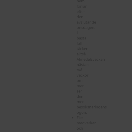
hem
förrän
efter
den
avslutande
onsdagen.
I
bästa
fall
täcker
alltså
Almedalsveckan
nästan
två
veckor
om
man
ser
den
med
besöksnäringens
ögon.
Fler
medverkar
och