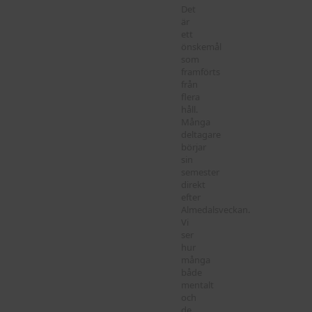
Det
är
ett
önskemål
som
framförts
från
flera
håll.
Många
deltagare
börjar
sin
semester
direkt
efter
Almedalsveckan.
Vi
ser
hur
många
både
mentalt
och
de