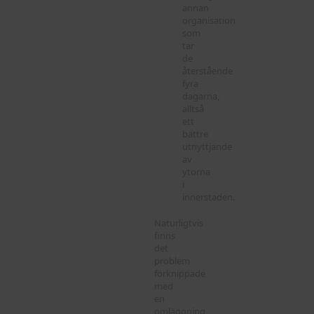
annan
organisation
som
tar
de
återstående
fyra
dagarna,
alltså
ett
bättre
utnyttjande
av
ytorna
i
innerstaden.
Naturligtvis
finns
det
problem
förknippade
med
en
omläggning