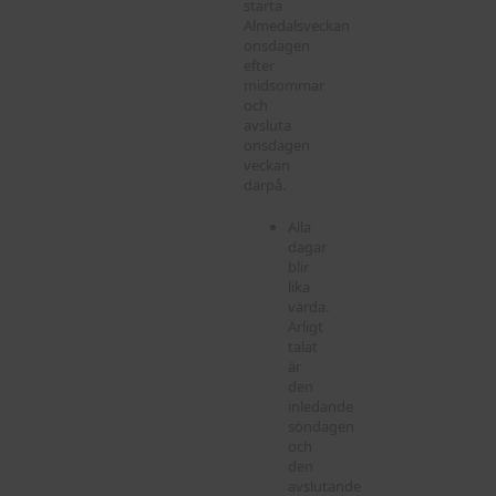
starta
Almedalsveckan
onsdagen
efter
midsommar
och
avsluta
onsdagen
veckan
därpå.
Alla
dagar
blir
lika
värda.
Ärligt
talat
är
den
inledande
söndagen
och
den
avslutande