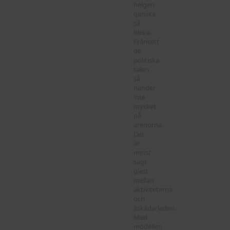
helgen
ganska
så
bleka.
Frånsett
de
politiska
talen
så
händer
inte
mycket
på
arenorna.
Det
är
minst
sagt
glest
mellan
aktiviteterna
och
åskådarleden.
Med
modellen