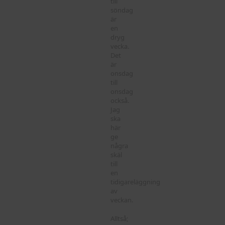
till
söndag
är
en
dryg
vecka.
Det
är
onsdag
till
onsdag
också.
Jag
ska
här
ge
några
skäl
till
en
tidigareläggning
av
veckan.
Alltså;