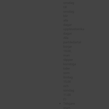
onsdag
till
onsdag
blir
alla
dagar
upplevelserika
dagar.
Alla
partiledartal
börjar
19.00,
man
slipper
konstiga
tider
som
lördag
15.00
och
söndag
11.00
(!)
Tidigare
start.