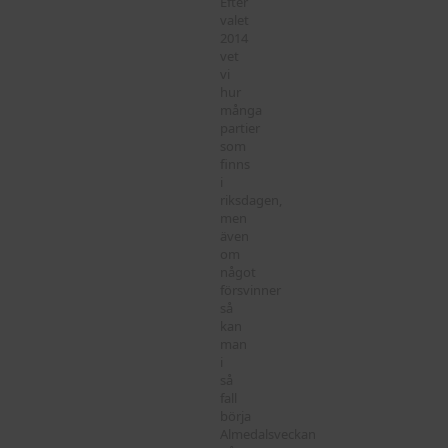
Efter
valet
2014
vet
vi
hur
många
partier
som
finns
i
riksdagen,
men
även
om
något
försvinner
så
kan
man
i
så
fall
börja
Almedalsveckan