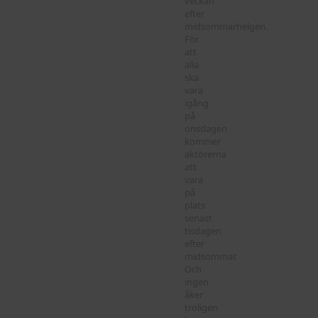
veckan
efter
midsommarhelgen.
För
att
alla
ska
vara
igång
på
onsdagen
kommer
aktörerna
att
vara
på
plats
senast
tisdagen
efter
midsommar.
Och
ingen
åker
troligen