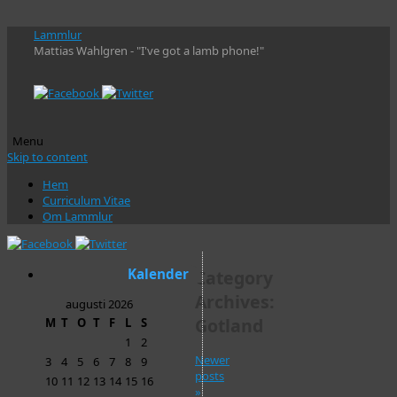
Lammlur
Mattias Wahlgren - "I've got a lamb phone!"
Menu
Skip to content
Hem
Curriculum Vitae
Om Lammlur
Kalender
Category
Archives:
augusti 2026
Gotland
M
T
O
T
F
L
S
1
2
Newer
3
4
5
6
7
8
9
posts
10
11
12
13
14
15
16
»