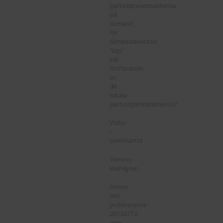
partirepresentanterna
på
Gotland,
för
Almedalsveckan
”ägs”
väl
fortfarande
av
de
lokala
partiorganisationerna?
Visby
i
sommartid
Tommy
Wahlgren
Denna
text
publicerades
20130712,
men