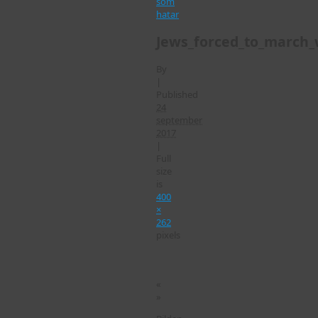
som
hatar
Jews_forced_to_march_w
By
|
Published
24
september
2017
|
Full
size
is
400
×
262
pixels
«
»