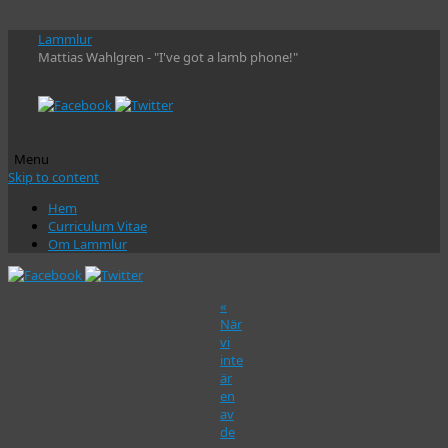
Lammlur
Mattias Wahlgren - "I've got a lamb phone!"
Menu
Skip to content
Hem
Curriculum Vitae
Om Lammlur
«
När
vi
inte
är
en
av
de