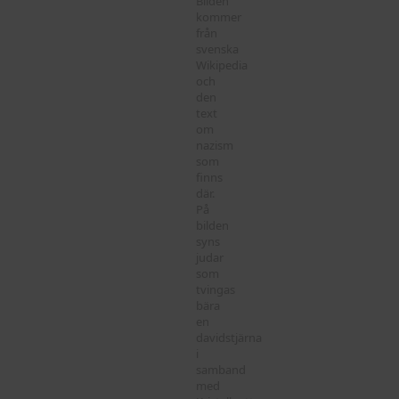
Bilden
kommer
från
svenska
Wikipedia
och
den
text
om
nazism
som
finns
där.
På
bilden
syns
judar
som
tvingas
bära
en
davidstjärna
i
samband
med